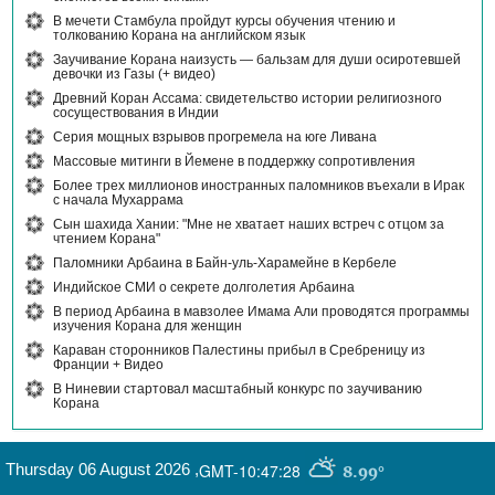
В мечети Стамбула пройдут курсы обучения чтению и
толкованию Корана на английском язык
Заучивание Корана наизусть — бальзам для души осиротевшей
девочки из Газы (+ видео)
Древний Коран Ассама: свидетельство истории религиозного
сосуществования в Индии
Серия мощных взрывов прогремела на юге Ливана
Массовые митинги в Йемене в поддержку сопротивления
Более трех миллионов иностранных паломников въехали в Ирак
с начала Мухаррама
Сын шахида Хании: "Мне не хватает наших встреч с отцом за
чтением Корана"
Паломники Арбаина в Байн-уль-Харамейне в Кербеле
Индийское СМИ о секрете долголетия Арбаина
В период Арбаина в мавзолее Имама Али проводятся программы
изучения Корана для женщин
Караван сторонников Палестины прибыл в Сребреницу из
Франции + Видео
В Ниневии стартовал масштабный конкурс по заучиванию
Корана
Thursday 06 August 2026
,
GMT-10:47:28
8.99°