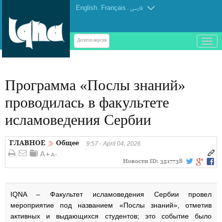
English
.
Français
.
فارسی
باز
Десктоп-версия
و
بسته
کردن
Программа «Послы знаний»
منو
проводилась в факультете
исламоведения Сербии
ГЛАВНОЕ
Общее
9:57 - April 04, 2026
Новости ID:
3517738
IQNA – Факультет исламоведения Сербии провел
мероприятие под названием «Послы знаний», отметив
активных и выдающихся студентов; это событие было