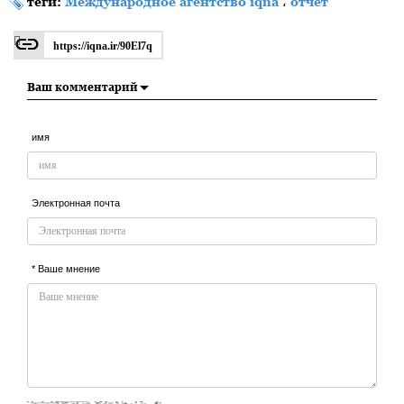
теги:
Международное агентство iqna
،
отчет
https://iqna.ir/90El7q
Ваш комментарий
имя
Электронная почта
* Ваше мнение