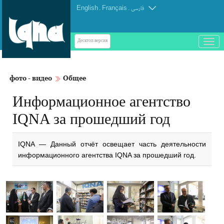
English
.
Français
.
فارسی
باز
Десктоп-версия
و
بسته
کردن
фото - видео
Общее
منو
Информационное агентство
IQNA за прошедший год
IQNA — Данный отчёт освещает часть деятельности
информационного агентства IQNA за прошедший год.