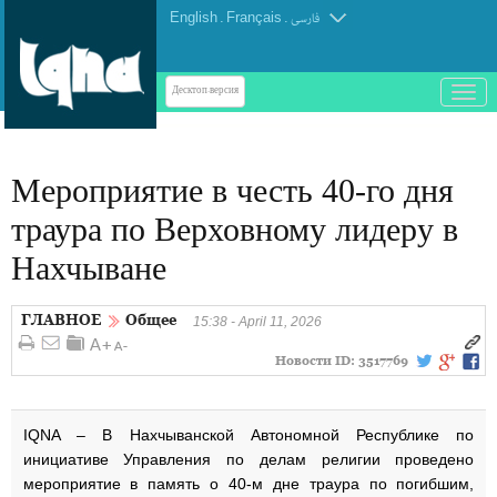
English
.
Français
.
فارسی
باز
Десктоп-версия
و
بسته
کردن
Мероприятие в честь 40-го дня
منو
траура по Верховному лидеру в
Нахчыване
ГЛАВНОЕ
Общее
15:38 - April 11, 2026
Новости ID:
3517769
IQNA – В Нахчыванской Автономной Республике по
инициативе Управления по делам религии проведено
мероприятие в память о 40-м дне траура по погибшим,