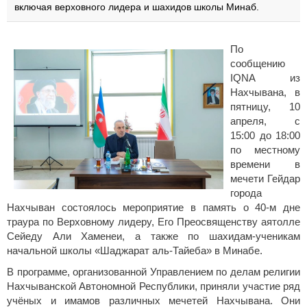
включая верховного лидера и шахидов школы Минаб.
По
сообщению
IQNA из
Нахчывана, в
пятницу, 10
апреля, с
15:00 до 18:00
по местному
времени в
мечети Гейдар
города
Нахчыван состоялось мероприятие в память о 40-м дне
траура по Верховному лидеру, Его Преосвященству аятолле
Сейеду Али Хаменеи, а также по шахидам-ученикам
начальной школы «Шаджарат аль-Тайеба» в Минабе.
В программе, организованной Управлением по делам религии
Нахчыванской Автономной Республики, приняли участие ряд
учёных и имамов различных мечетей Нахчывана. Они