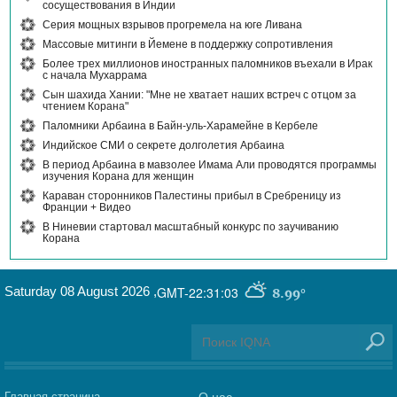
сосуществования в Индии
Серия мощных взрывов прогремела на юге Ливана
Массовые митинги в Йемене в поддержку сопротивления
Более трех миллионов иностранных паломников въехали в Ирак
с начала Мухаррама
Сын шахида Хании: "Мне не хватает наших встреч с отцом за
чтением Корана"
Паломники Арбаина в Байн-уль-Харамейне в Кербеле
Индийское СМИ о секрете долголетия Арбаина
В период Арбаина в мавзолее Имама Али проводятся программы
изучения Корана для женщин
Караван сторонников Палестины прибыл в Сребреницу из
Франции + Видео
В Ниневии стартовал масштабный конкурс по заучиванию
Корана
Saturday 08 August 2026
,
GMT-22:31:03
8.99°
Главная страница