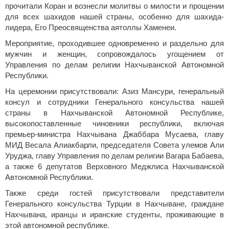
прочитали Коран и вознесли молитвы о милости и прощении
для всех шахидов нашей страны, особенно для шахида-
лидера, Его Преосвященства аятоллы Хаменеи.
Мероприятие, проходившее одновременно и раздельно для
мужчин и женщин, сопровождалось угощением от
Управления по делам религии Нахчыванской Автономной
Республики.
На церемонии присутствовали: Азиз Мансури, генеральный
консул и сотрудники Генерального консульства нашей
страны в Нахчыванской Автономной Республике,
высокопоставленные чиновники республики, включая
премьер-министра Нахчывана Джаббара Мусаева, главу
МИД Весала Алиакбарли, председателя Совета улемов Али
Уруджа, главу Управления по делам религии Вагара Бабаева,
а также 6 депутатов Верховного Меджлиса Нахчыванской
Автономной Республики.
Также среди гостей присутствовали представители
Генерального консульства Турции в Нахчыване, граждане
Нахчывана, иранцы и иранские студенты, проживающие в
этой автономной республике.