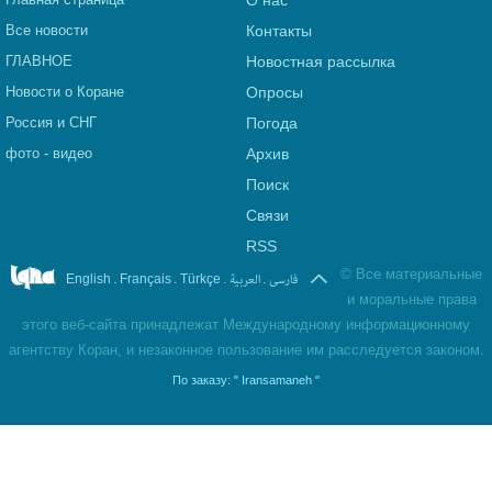
О нас
Все новости
Контакты
ГЛАВНОЕ
Новостная рассылка
Новости о Коране
Опросы
Россия и СНГ
Погода
фото - видео
Архив
Поиск
Связи
RSS
©
Все материальные
.
.
.
العربیة
.
فارسی
English
Français
Türkçe
и моральные права
этого веб-сайта принадлежат Международному информационному
агентству Коран, и незаконное пользование им расследуется законом.
По заказу:
" Iransamaneh "