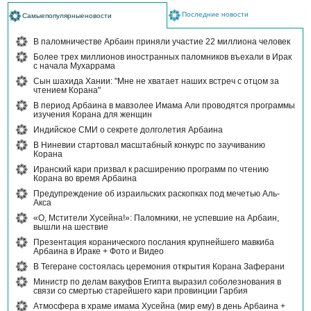
Последние новости
Самыепопулярныеновости
В паломничестве Арбаин приняли участие 22 миллиона человек
Более трех миллионов иностранных паломников въехали в Ирак
с начала Мухаррама
Сын шахида Хании: "Мне не хватает наших встреч с отцом за
чтением Корана"
В период Арбаина в мавзолее Имама Али проводятся программы
изучения Корана для женщин
Индийское СМИ о секрете долголетия Арбаина
В Ниневии стартовал масштабный конкурс по заучиванию
Корана
Иранский кари призвал к расширению программ по чтению
Корана во время Арбаина
Предупреждение об израильских раскопках под мечетью Аль-
Акса
«О, Мстители Хусейна!»: Паломники, не успевшие на Арбаин,
вышли на шествие
Презентация коранического послания крупнейшего мавкиба
Арбаина в Ираке + Фото и Видео
В Тегеране состоялась церемония открытия Корана Заферани
Министр по делам вакуфов Египта выразил соболезнования в
связи со смертью старейшего кари провинции Гарбия
Атмосфера в храме имама Хусейна (мир ему) в день Арбаина +