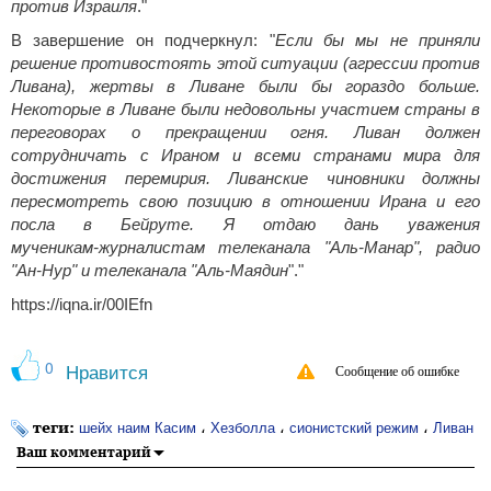
против Израиля
."
В завершение он подчеркнул: "
Если бы мы не приняли
решение противостоять этой ситуации (агрессии против
Ливана), жертвы в Ливане были бы гораздо больше.
Некоторые в Ливане были недовольны участием страны в
переговорах о прекращении огня. Ливан должен
сотрудничать с Ираном и всеми странами мира для
достижения перемирия. Ливанские чиновники должны
пересмотреть свою позицию в отношении Ирана и его
посла в Бейруте. Я отдаю дань уважения
мученикам‑журналистам телеканала "Аль‑Манар", радио
"Ан‑Нур" и телеканала "Аль‑Маядин
"."
https://iqna.ir/00IEfn
0
Нравится
Сообщение об ошибке
теги:
،
،
،
шейх наим Касим
Хезболла
сионистский режим
Ливан
Ваш комментарий