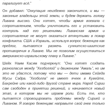
парализует всё
."
Он добавил: "
Оккупация неизбежно закончится, и мы —
законные владельцы этой земли, и будем держать голову
Ливана высоко. Они хотят, чтобы армия воевала с
сопротивлением, чтобы уничтожить его и установить
контроль над его решениями. Ливанская армия и
сопротивление не могут оказаться втянутыми в пожар
конфликта. США и Израиль, используя вопрос беженцев как
предлог, пытаются разжечь суннитско‑шиитские
противоречия в Ливане. Мы не позволим осуществиться
американско‑израильскому плану в Ливане
."
Шейх Наим Касим подчеркнул: "
Они хотят создать
разногласия между "Хезболлой" и движением "Амаль", но им
это не удастся, потому что мы — дети имама Сейеда
Мусы Садра. "Хезболла" не имеет ячеек в Кувейте,
Бахрейне или какой-либо другой стране мира. Народ Сирии
сам свободен в принятии решений, и начинается новый
этап, в котором мы не играем роли. Есть те, кто
пытается спровоцировать проблемы между Сирией и
Ливаном. Я говорю беженцам: направьте свой гнев только