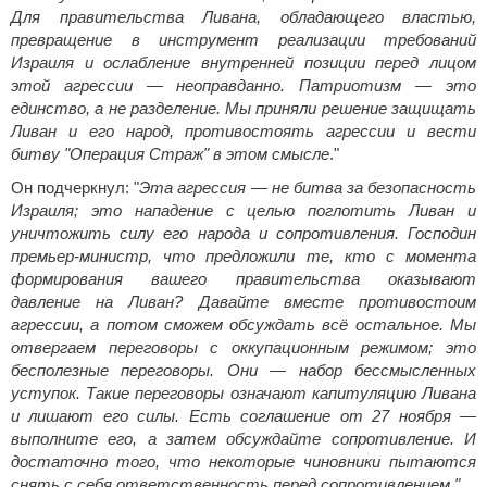
Для правительства Ливана, обладающего властью,
превращение в инструмент реализации требований
Израиля и ослабление внутренней позиции перед лицом
этой агрессии — неоправданно. Патриотизм — это
единство, а не разделение. Мы приняли решение защищать
Ливан и его народ, противостоять агрессии и вести
битву "Операция Страж" в этом смысле
."
Он подчеркнул: "
Эта агрессия — не битва за безопасность
Израиля; это нападение с целью поглотить Ливан и
уничтожить силу его народа и сопротивления. Господин
премьер‑министр, что предложили те, кто с момента
формирования вашего правительства оказывают
давление на Ливан? Давайте вместе противостоим
агрессии, а потом сможем обсуждать всё остальное. Мы
отвергаем переговоры с оккупационным режимом; это
бесполезные переговоры. Они — набор бессмысленных
уступок. Такие переговоры означают капитуляцию Ливана
и лишают его силы. Есть соглашение от 27 ноября —
выполните его, а затем обсуждайте сопротивление. И
достаточно того, что некоторые чиновники пытаются
снять с себя ответственность перед сопротивлением."