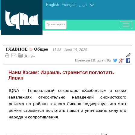
English
.
Français
.
فارسی
باز
Десктоп-версия
و
بسته
کردن
ГЛАВНОЕ
Общее
منو
11:58 - April 14, 2026
Новости ID:
3517782
Наим Касим: Израиль стремится поглотить
Ливан
IQNA – Генеральный секретарь «Хезболлы» в своих
заявлениях относительно нападений сионистского
режима на районы южного Ливана подчеркнул, что этот
режим стремится поглотить Ливан и уничтожить силу его
народа и сопротивления.
По