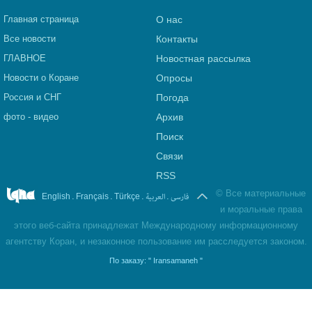
Главная страница
О нас
Все новости
Контакты
ГЛАВНОЕ
Новостная рассылка
Новости о Коране
Опросы
Россия и СНГ
Погода
фото - видео
Архив
Поиск
Связи
RSS
©
Все материальные
.
.
.
العربیة
.
فارسی
English
Français
Türkçe
и моральные права
этого веб-сайта принадлежат Международному информационному
агентству Коран, и незаконное пользование им расследуется законом.
По заказу:
" Iransamaneh "