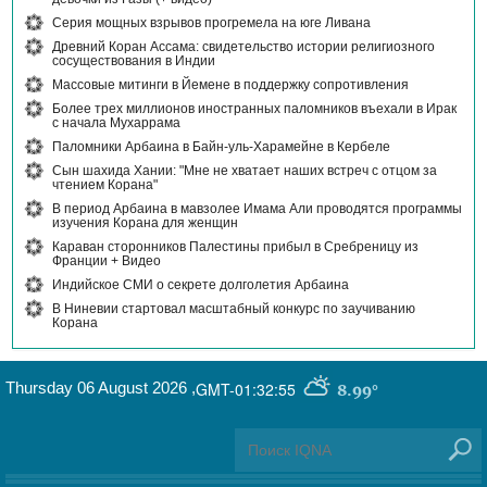
Серия мощных взрывов прогремела на юге Ливана
Древний Коран Ассама: свидетельство истории религиозного
сосуществования в Индии
Массовые митинги в Йемене в поддержку сопротивления
Более трех миллионов иностранных паломников въехали в Ирак
с начала Мухаррама
Паломники Арбаина в Байн-уль-Харамейне в Кербеле
Сын шахида Хании: "Мне не хватает наших встреч с отцом за
чтением Корана"
В период Арбаина в мавзолее Имама Али проводятся программы
изучения Корана для женщин
Караван сторонников Палестины прибыл в Сребреницу из
Франции + Видео
Индийское СМИ о секрете долголетия Арбаина
В Ниневии стартовал масштабный конкурс по заучиванию
Корана
Thursday 06 August 2026
,
GMT-01:32:55
8.99°