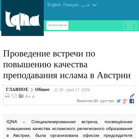
English
.
Français
.
فارسی
باز
Десктоп-версия
و
بسته
کردن
Проведение встречи по
منو
повышению качества
преподавания ислама в Австрии
ГЛАВНОЕ
Общее
11:39 - April 17, 2026
Новости ID:
3517790
IQNA – Специализированная встреча, посвящённая
повышению качества исламского религиозного образования
в Австрии, была организована офисом председателя