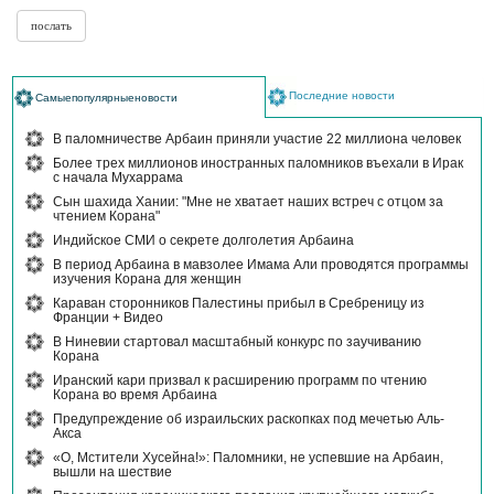
Последние новости
Самыепопулярныеновости
В паломничестве Арбаин приняли участие 22 миллиона человек
Более трех миллионов иностранных паломников въехали в Ирак
с начала Мухаррама
Сын шахида Хании: "Мне не хватает наших встреч с отцом за
чтением Корана"
Индийское СМИ о секрете долголетия Арбаина
В период Арбаина в мавзолее Имама Али проводятся программы
изучения Корана для женщин
Караван сторонников Палестины прибыл в Сребреницу из
Франции + Видео
В Ниневии стартовал масштабный конкурс по заучиванию
Корана
Иранский кари призвал к расширению программ по чтению
Корана во время Арбаина
Предупреждение об израильских раскопках под мечетью Аль-
Акса
«О, Мстители Хусейна!»: Паломники, не успевшие на Арбаин,
вышли на шествие