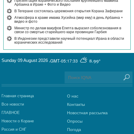
Презентация коранического послания крупнейшего мавкиба
Арбаина в Ираке + Фото и Видео
В Тегеране состоялась церемония открытия Корана Заферани
Атмосфера в храме имама Хусейна (мир ему) в день Арбаина +
видео и фото
Министр по делам вакуфов Египта выразил соболезнования в
связи со смертью старейшего кари провинции Гарбия
В Индонезии представили научный потенциал Ирана в области
коранических исследований
Sunday 09 August 2026
,
GMT-05:17:33
8.99°
Главная страница
О нас
Все новости
Контакты
ГЛАВНОЕ
Новостная рассылка
Новости о Коране
Опросы
Россия и СНГ
Погода