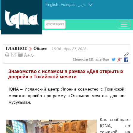
English
.
Français
.
فارسی
باز
Десктоп-версия
و
بسته
کردن
ГЛАВНОЕ
Общее
منو
16:34 - April 27, 2026
Новости ID:
3517840
Знакомство с исламом в рамках «Дня открытых
дверей» в Токийской мечети
IQNA – Исламский центр Японии совместно с Токийской
мечетью провёл программу «Открытая мечеть» для не
мусульман.
Как сообщает
IQNA, со
ссылкой на