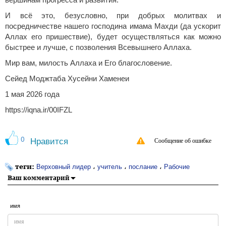
вершинам прогресса и развития.
И всё это, безусловно, при добрых молитвах и
посредничестве нашего господина имама Махди (да ускорит
Аллах его пришествие), будет осуществляться как можно
быстрее и лучше, с позволения Всевышнего Аллаха.
Мир вам, милость Аллаха и Его благословение.
Сейед Моджтаба Хусейни Хаменеи
1 мая 2026 года
https://iqna.ir/00IFZL
0
Нравится
Сообщение об ошибке
теги:
،
،
،
Верховный лидер
учитель
послание
Рабочие
Ваш комментарий
имя