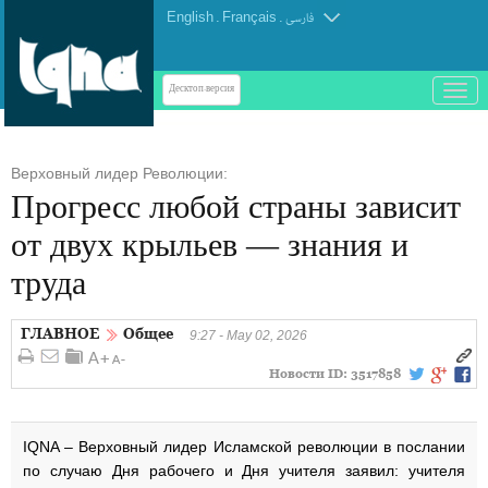
English
.
Français
.
فارسی
باز
Десктоп-версия
و
بسته
کردن
Верховный лидер Революции:
منو
Прогресс любой страны зависит
от двух крыльев — знания и
труда
ГЛАВНОЕ
Общее
9:27 - May 02, 2026
Новости ID:
3517858
IQNA – Верховный лидер Исламской революции в послании
по случаю Дня рабочего и Дня учителя заявил: учителя