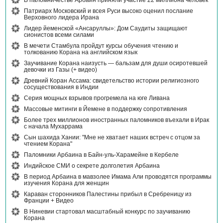
В паломничестве Арбаин приняли участие 22 миллиона человек
Патриарх Московский и всея Руси высоко оценил послание
Верховного лидера Ирана
Лидер йеменской «Ансаруллы»: Дом Саудиты защищают
сионистов всеми силами
В мечети Стамбула пройдут курсы обучения чтению и
толкованию Корана на английском язык
Заучивание Корана наизусть — бальзам для души осиротевшей
девочки из Газы (+ видео)
Древний Коран Ассама: свидетельство истории религиозного
сосуществования в Индии
Серия мощных взрывов прогремела на юге Ливана
Массовые митинги в Йемене в поддержку сопротивления
Более трех миллионов иностранных паломников въехали в Ирак
с начала Мухаррама
Сын шахида Хании: "Мне не хватает наших встреч с отцом за
чтением Корана"
Паломники Арбаина в Байн-уль-Харамейне в Кербеле
Индийское СМИ о секрете долголетия Арбаина
В период Арбаина в мавзолее Имама Али проводятся программы
изучения Корана для женщин
Караван сторонников Палестины прибыл в Сребреницу из
Франции + Видео
В Ниневии стартовал масштабный конкурс по заучиванию
Корана