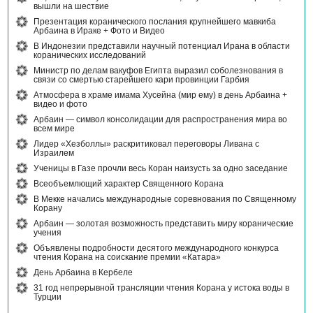
вышли на шествие
Презентация коранического послания крупнейшего мавкиба
Арбаина в Ираке + Фото и Видео
В Индонезии представили научный потенциал Ирана в области
коранических исследований
Министр по делам вакуфов Египта выразил соболезнования в
связи со смертью старейшего кари провинции Гарбия
Атмосфера в храме имама Хусейна (мир ему) в день Арбаина +
видео и фото
Арбаин — символ консолидации для распространения мира во
всем мире
Лидер «Хезболлы» раскритиковал переговоры Ливана с
Израилем
Ученицы в Газе прочли весь Коран наизусть за одно заседание
Всеобъемлющий характер Священного Корана
В Мекке начались международные соревнования по Священному
Корану
Арбаин — золотая возможность представить миру коранические
учения
Объявлены подробности десятого международного конкурса
чтения Корана на соискание премии «Катара»
День Арбаина в Кербеле
31 год непрерывной трансляции чтения Корана у истока воды в
Турции