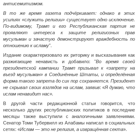
антисемитизмом.
В то же время газета подчёркивает: однако в этих
усилиях «служить религии» существует одно исключение.
По‑видимому, Трамп и его Республиканская партия не
проявляют интереса к защите религиозных прав
мусульман и зачастую демонстрируют враждебность по
отношению к исламу
".
Издание охарактеризовало их риторику и высказывания как
разжигающие ненависть и добавило: "
Во время своей
президентской кампании Трамп призывал к «запрету на
въезд мусульман» в Соединённые Штаты, и определённая
форма такого запрета до сих пор сохраняется. Президент
не скрывал своих взглядов на ислам, заявив
: «
Я думаю, что
ислам ненавидит нас».
В другой части редакционной статьи говорится, что
несколько других республиканских политиков в последние
месяцы также выступили с аналогичными заявлениями.
Сенатор Томи Тубервилл из Алабамы написал в социальных
сетях: «
Ислам — это не религия, а извращённая секта
».