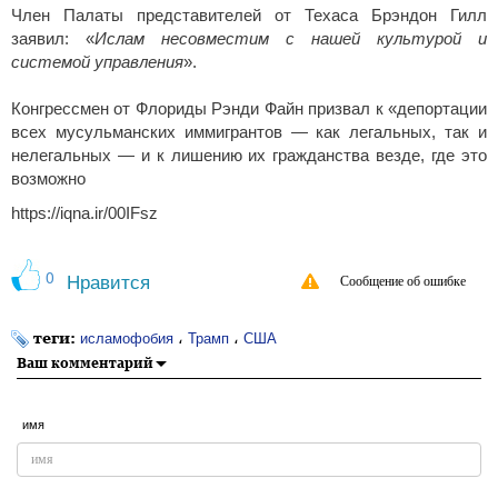
Член Палаты представителей от Техаса Брэндон Гилл
заявил: «
Ислам несовместим с нашей культурой и
системой управления
».
Конгрессмен от Флориды Рэнди Файн призвал к «депортации
всех мусульманских иммигрантов — как легальных, так и
нелегальных — и к лишению их гражданства везде, где это
возможно
https://iqna.ir/00IFsz
0
Нравится
Сообщение об ошибке
теги:
،
،
исламофобия
Трамп
США
Ваш комментарий
имя