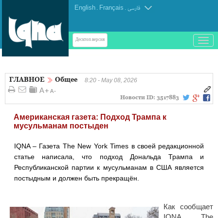
English
.
Français
.
فارسی
باز
Десктоп-версия
و
بسته
کردن
ГЛАВНОЕ
Общее
منو
8:20 - May 08, 2026
Новости ID:
3517883
Американская газета: Подход Трампа к
мусульманам постыден
IQNA – Газета The New York Times в своей редакционной
статье написала, что подход Дональда Трампа и
Республиканской партии к мусульманам в США является
постыдным и должен быть прекращён.
Как сообщает
IQNA, The