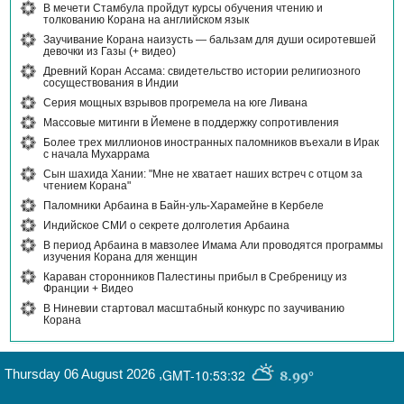
В мечети Стамбула пройдут курсы обучения чтению и
толкованию Корана на английском язык
Заучивание Корана наизусть — бальзам для души осиротевшей
девочки из Газы (+ видео)
Древний Коран Ассама: свидетельство истории религиозного
сосуществования в Индии
Серия мощных взрывов прогремела на юге Ливана
Массовые митинги в Йемене в поддержку сопротивления
Более трех миллионов иностранных паломников въехали в Ирак
с начала Мухаррама
Сын шахида Хании: "Мне не хватает наших встреч с отцом за
чтением Корана"
Паломники Арбаина в Байн-уль-Харамейне в Кербеле
Индийское СМИ о секрете долголетия Арбаина
В период Арбаина в мавзолее Имама Али проводятся программы
изучения Корана для женщин
Караван сторонников Палестины прибыл в Сребреницу из
Франции + Видео
В Ниневии стартовал масштабный конкурс по заучиванию
Корана
Thursday 06 August 2026
,
GMT-10:53:32
8.99°