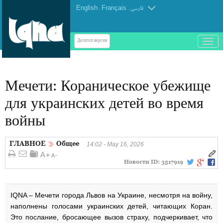
English
.
Français
.
فارسی
باز
Десктоп-версия
و
بسته
کردن
Мечети: Кораническое убежище
منو
для украинских детей во время
войны
ГЛАВНОЕ
Общее
14:02 - May 16, 2026
Новости ID:
3517919
IQNA – Мечети города Львов на Украине, несмотря на войну,
наполнены голосами украинских детей, читающих Коран.
Это послание, бросающее вызов страху, подчеркивает, что