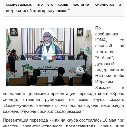
сомневаемся, что его кровь настигнет сионистов и
покровителей этих преступников."
По
сообщению
IQNA, со
ссылкой на
телеканал
"Al‑Alam",
духовный
лидер шиитов
Нигерии шейх
Ибрахим
Закзаки в
послании к церемонии презентации перевода книги «Кровь
сердца, ставшая рубином» на язык хауса сказал:
"
Имам‑мученик Хаменеи и его чистая кровь настигнут
раковую опухоль сионистского режима
."
Презентация перевода книги на хауса состоялась 18 мая при
участии правительственного представителя Ирана д‑ра