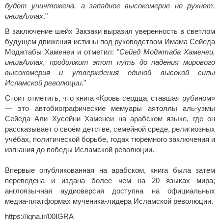
будет уничтожена, а западное высокомерие не рухнет,
иншаАллах
."
В заключение шейх Закзаки выразил уверенность в светлом
будущем движения истины под руководством Имама Сейеда
Моджтабы Хаменеи и отметил: "
Сейед Моджтаба Хаменеи,
иншаАллах, продолжит этот путь до падения мирового
высокомерия и утверждения единой высокой силы
Исламской революции
."
Стоит отметить, что книга «Кровь сердца, ставшая рубином»
— это автобиографические мемуары аятоллы аль‑узмы
Сейеда Али Хусейни Хаменеи на арабском языке, где он
рассказывает о своём детстве, семейной среде, религиозных
учёбах, политической борьбе, годах тюремного заключения и
изгнания до победы Исламской революции.
Впервые опубликованная на арабском, книга была затем
переведена и издана более чем на 20 языках мира;
англоязычная аудиоверсия доступна на официальных
медиа‑платформах мученика‑лидера Исламской революции.
https://iqna.ir/00IGRA