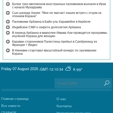
Более трех миллионов иностранных паломников въехали в Ирак
с начала Мухаррама
Сын шахида Хании: "Мне не хватает наших встреч с отцом за
чтением Корана"
Паломники Арбаина в Байн-уль-Харамейне в Кербеле
Индийское СМИ о секрете долголетия Арбаина
В период Арбаина в мавзолее Имама Али проводятся программы
изучения Корана для женщин
Караван сторонников Палестины прибыл в Сребреницу из
Франции + Видео
В Ниневии стартовал масштабный конкурс по заучиванию
Корана
Friday 07 August 2026
,
GMT-12:10:34
8.99°
Главная страница
О нас
Все новости
Контакты
ГЛАВНОЕ