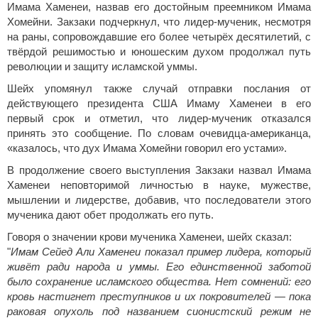
Имама Хаменеи, назвав его достойным преемником Имама
Хомейни. Закзаки подчеркнул, что лидер‑мученик, несмотря
на раны, сопровождавшие его более четырёх десятилетий, с
твёрдой решимостью и юношеским духом продолжал путь
революции и защиту исламской уммы.
Шейх упомянул также случай отправки послания от
действующего президента США Имаму Хаменеи в его
первый срок и отметил, что лидер‑мученик отказался
принять это сообщение. По словам очевидца‑американца,
«казалось, что дух Имама Хомейни говорил его устами».
В продолжение своего выступления Закзаки назвал Имама
Хаменеи неповторимой личностью в науке, мужестве,
мышлении и лидерстве, добавив, что последователи этого
мученика дают обет продолжать его путь.
Говоря о значении крови мученика Хаменеи, шейх сказал:
"
Имам Сейед Али Хаменеи показал пример лидера, который
живёт ради народа и уммы. Его единственной заботой
было сохранение исламского общества. Нет сомнений: его
кровь настигнет преступников и их покровителей — пока
раковая опухоль под названием сионистский режим не