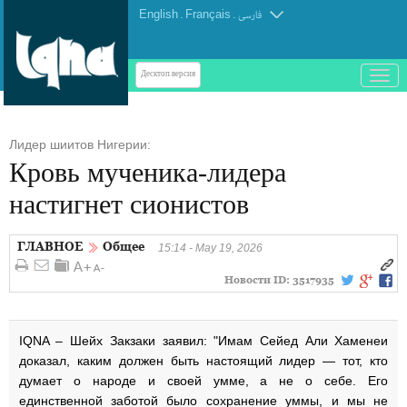
English
.
Français
.
فارسی
باز
Десктоп-версия
و
بسته
کردن
Лидер шиитов Нигерии:
منو
Кровь мученика‑лидера
настигнет сионистов
ГЛАВНОЕ
Общее
15:14 - May 19, 2026
Новости ID:
3517935
IQNA – Шейх Закзаки заявил: "Имам Сейед Али Хаменеи
доказал, каким должен быть настоящий лидер — тот, кто
думает о народе и своей умме, а не о себе. Его
единственной заботой было сохранение уммы, и мы не