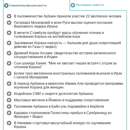
Последние новости
Самыепопулярныеновости
В паломничестве Арбаин приняли участие 22 миллиона человек
Патриарх Московский и всея Руси высоко оценил послание
Верховного лидера Ирана
В мечети Стамбула пройдут курсы обучения чтению и
толкованию Корана на английском язык
Заучивание Корана наизусть — бальзам для души осиротевшей
девочки из Газы (+ видео)
Древний Коран Ассама: свидетельство истории религиозного
сосуществования в Индии
Сын шахида Хании: "Мне не хватает наших встреч с отцом за
чтением Корана"
Более трех миллионов иностранных паломников въехали в Ирак
с начала Мухаррама
В период Арбаина в мавзолее Имама Али проводятся программы
изучения Корана для женщин
Индийское СМИ о секрете долголетия Арбаина
Массовые митинги в Йемене в поддержку сопротивления
Паломники Арбаина в Байн-уль-Харамейне в Кербеле
Караван сторонников Палестины прибыл в Сребреницу из
Франции + Видео
В Ниневии стартовал масштабный конкурс по заучиванию
Корана