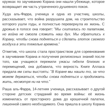
кружках по заучиванию Корана они нашли убежище, которое
возвращает им часть утраченного душевного покоя.
Худа аль-Фарра, ученица и одна из участниц школы,
рассказывает, что война разрушила дом, на строительство
которого ушли годы, и полностью перевернула их жизнь. С
дрожью в голосе она говорит: "
Мы скитались по палаткам,
но война не смогла сломить наш дух. Мы обратились к
Корану, чтобы снова подняться и сделать глоток свежего
воздуха в эти тяжелые времена
."
Отметив, что школа стала пространством для соревнования
в заучивании Корана и получения религиозных знаний после
того, как учащиеся пережили ужасы гибели близких и
перемещений, она добавила, что верность Книге Аллаха
придала им силы выстоять: "
В Коране мы нашли то, за что
можем держаться, чтобы снова подняться и продолжать
жить, несмотря ни на что
."
Раша аль-Фарра, 14-летняя ученица, рассказывает о другой
стороне детских страданий во время войны: её жизнь
изменилась от просторного дома до крошечной палатки,
лишенной самого необходимого. Она пришла в школу Корана