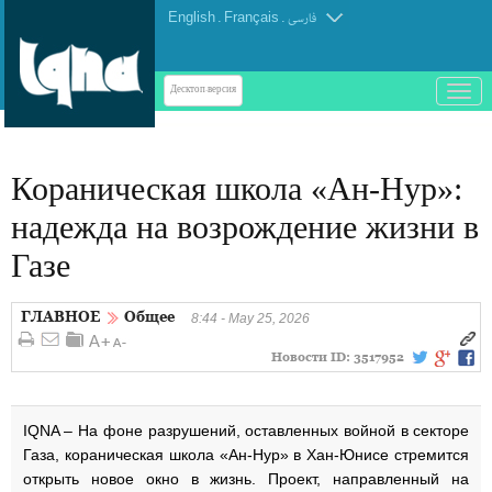
English
.
Français
.
فارسی
باز
Десктоп-версия
و
بسته
کردن
Кораническая школа «Ан-Нур»:
منو
надежда на возрождение жизни в
Газе
ГЛАВНОЕ
Общее
8:44 - May 25, 2026
Новости ID:
3517952
IQNA – На фоне разрушений, оставленных войной в секторе
Газа, кораническая школа «Ан-Нур» в Хан-Юнисе стремится
открыть новое окно в жизнь. Проект, направленный на