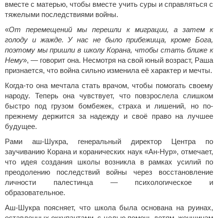
вместе с матерью, чтобы вместе учить суры и справляться с
тяжелыми последствиями войны.
«
От перемещений мы перешли к миграции, а затем к
голоду и жажде. У нас не было прибежища, кроме Бога,
поэтому мы пришли в школу Корана, чтобы стать ближе к
Нему
», — говорит она. Несмотря на свой юный возраст, Раша
признается, что война сильно изменила её характер и мечты.
Когда-то она мечтала стать врачом, чтобы помогать своему
народу. Теперь она чувствует, что повзрослела слишком
быстро под грузом бомбежек, страха и лишений, но по-
прежнему держится за надежду и своё право на лучшее
будущее.
Рами аш-Шукра, генеральный директор Центра по
заучиванию Корана и коранических наук «Ан-Нур», отмечает,
что идея создания школы возникла в рамках усилий по
преодолению последствий войны через восстановление
личности палестинца — психологическое и
образовательное.
Аш-Шукра поясняет, что школа была основана на руинах,