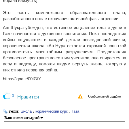
Корана наизусть).
Это часть комплексного образовательного плана,
разработанного после окончания активной фазы агрессии.
Аш-Шукра убежден, что истинное исцеление тела и души в
Газе начинается с духовного воспитания. Пока последствия
войны ощущаются в каждой детали повседневной жизни,
кораническая школа «Ан-Нур» остается скромной попыткой
противостоять масштабным разрушениям. Предоставляя
безопасное пространство сотням учеников, она опирается на
веру и надежду, помогая людям вернуть жизнь, которую у
них отняла неравная война.
https://iqna.ir/00IGfY
0
Нравится
Сообщение об ошибке
теги:
،
،
школа
коранический курс
Газа
Ваш комментарий