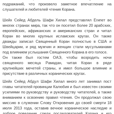
подражаний, что произвело заметное впечатление на
слушателей и любителей чтения Корана.
Шейх Сейед Абдель Шафи Хилал представлял Египет во
многих странах мира, так что он посетил более 20 арабских,
европейских, африканских и американских стран и читал
Коран во многих крупных исламских кругах. Он также
дважды записал Священный Коран полностью в США и
Швейцарии, и ряд мужчин и женщин стали мусульманами
под влиянием услышания Священного Корана в его голосе.
Он также был гостем ОАЭ, чтобы возродить ночи
священного месяца Рамадан, читая Коран в ряде
крупнейших мечетей страны, и имел большое влияние и
присутствие в различных коранических кругах.
Шейх Сейед Абдул Шафи Хилал много лет занимал пост
главы читателей провинции Калюбия и был известен своими
усилиями по руководству и руководству читателей, а также
вниманием к освоению правил чтения. Он продолжал свою
миссию в служении Слову Откровения до своей смерти 18
июля 2013 года, оставив вечное кораническое наследие и
доброе поведение среди последователей Корана и его