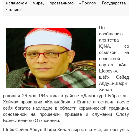
исламском мире, прозванного «Послом Государства
чтения».
По
сообщению
агентства
IQNA, со
ссылкой на
новостной
портал «Аш-
Шороук»,
шейх Сейед
Абдуш-Шафи
Хилал
родился 29 мая 1945 года в районе «Даманхур-Шубра-эль-
Хейма» провинции «Кальюбия» в Египте и оставил после
себя богатое наследие в области коранической традиции,
основанной на прощении, призыве и служении Слову
Божественного Откровения.
Шейх Сейед Абдул Шафи Хилал вырос в семье, интересуясь