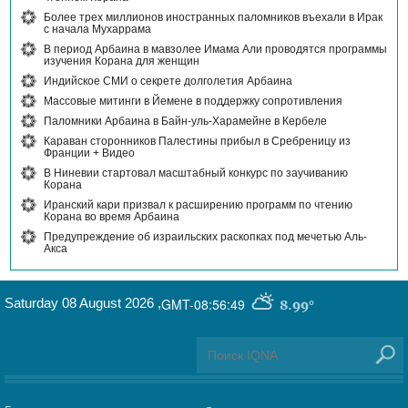
Более трех миллионов иностранных паломников въехали в Ирак
с начала Мухаррама
В период Арбаина в мавзолее Имама Али проводятся программы
изучения Корана для женщин
Индийское СМИ о секрете долголетия Арбаина
Массовые митинги в Йемене в поддержку сопротивления
Паломники Арбаина в Байн-уль-Харамейне в Кербеле
Караван сторонников Палестины прибыл в Сребреницу из
Франции + Видео
В Ниневии стартовал масштабный конкурс по заучиванию
Корана
Иранский кари призвал к расширению программ по чтению
Корана во время Арбаина
Предупреждение об израильских раскопках под мечетью Аль-
Акса
Saturday 08 August 2026
,
GMT-08:56:49
8.99°