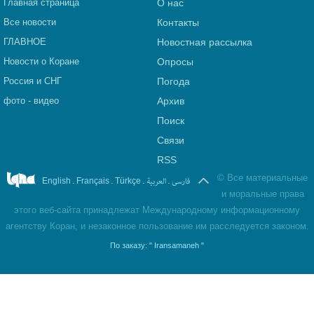
Главная страница
О нас
Все новости
Контакты
ГЛАВНОЕ
Новостная рассылка
Новости о Коране
Опросы
Россия и СНГ
Погода
фото - видео
Архив
Поиск
Связи
RSS
©
Все материальные
.
.
.
العربیة
.
فارسی
English
Français
Türkçe
и моральные права
этого веб-сайта принадлежат Международному информационному
агентству Коран, и незаконное пользование им расследуется законом.
По заказу:
" Iransamaneh "