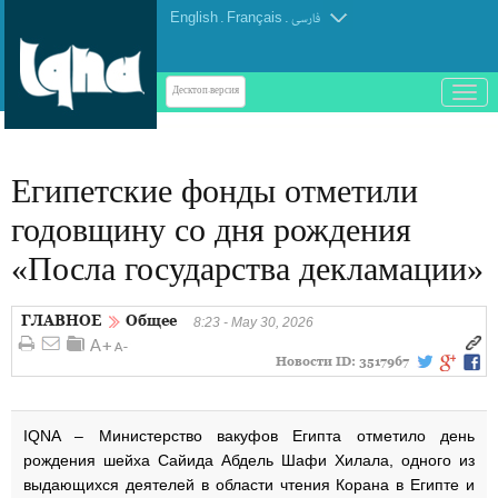
English
.
Français
.
فارسی
باز
Десктоп-версия
و
بسته
کردن
Египетские фонды отметили
منو
годовщину со дня рождения
«Посла государства декламации»
ГЛАВНОЕ
Общее
8:23 - May 30, 2026
Новости ID:
3517967
IQNA – Министерство вакуфов Египта отметило день
рождения шейха Сайида Абдель Шафи Хилала, одного из
выдающихся деятелей в области чтения Корана в Египте и