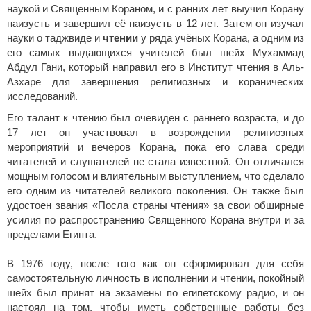
наукой и Священным Кораном, и с ранних лет выучил Корану
наизусть и завершил её наизусть в 12 лет. Затем он изучал
науки о таджвиде и
чтении
у ряда учёных Корана, а одним из
его самых выдающихся учителей был шейх Мухаммад
Абдул Гани, который направил его в Институт чтения в Аль-
Азхаре для завершения религиозных и коранических
исследований.
Его талант к чтению был очевиден с раннего возраста, и до
17 лет он участвовал в возрождении религиозных
мероприятий и вечеров Корана, пока его слава среди
читателей и слушателей не стала известной. Он отличался
мощным голосом и влиятельным выступлением, что сделало
его одним из читателей великого поколения. Он также был
удостоен звания «Посла страны чтения» за свои обширные
усилия по распространению Священного Корана внутри и за
пределами Египта.
В 1976 году, после того как он сформировал для себя
самостоятельную личность в исполнении и чтении, покойный
шейх был принят на экзамены по египетскому радио, и он
настоял на том, чтобы иметь собственные работы без