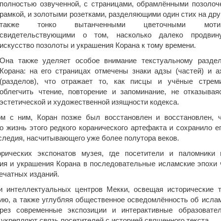
полностью озвученной, с страницами, обрамлёнными позолоч
рамкой, и золотыми розетками, разделяющими один стих на друг
также тонко вытанченными цветочными мотив
свидетельствующими о том, насколько далеко продвин
искусство позолоты и украшения Корана к тому времени.
Она также уделяет особое внимание текстуальному разде
Корана: на его страницах отмечены знаки адзы (частей) и а
(разделов), что отражает то, как писцы и учёные стрем
облегчить чтение, повторение и запоминание, не отказывая
эстетической и художественной изящности кодекса.
ом с ним, Коран позже был восстановлен и восстановлен, 
о жизнь этого редкого коранического артефакта и сохранило ег
следия, насчитывающего уже более полутора веков.
рических экспонатов музея, где посетители и паломники 
ния и украшения Корана в последовательные исламские эпохи 
ечатных изданий.
и интеллектуальных центров Мекки, освещая исторические 
нию, а также углубляя общественное осведомлённость об исла
ерез современные экспозиции и интерактивные образовате
укрепляют связь посетителей с историей священного текста.