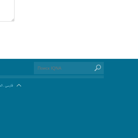
ال
.
فارسی