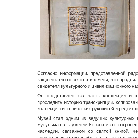
Согласно информации, представленной ряд
защитить его от износа времени, что продлил
свидетеля культурного и цивилизационного на
Он представлен как часть коллекции исто
проследить историю транскрипции, копирова
коллекцию исторических рукописей и редких п
Музей стал одним из ведущих культурных 
мусульман в служении Корана и его сохране
наследии, связанном со святой книгой, ч
впечатления, которые обогащают посещение и 