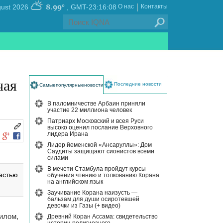
|
8.99°
, Saturday 08 August 2026
GMT-23:16:08
О нас
Контакты
чая
Последние новости
Самыепопулярныеновости
В паломничестве Арбаин приняли
участие 22 миллиона человек
Патриарх Московский и всея Руси
высоко оценил послание Верховного
лидера Ирана
Лидер йеменской «Ансаруллы»: Дом
Саудиты защищают сионистов всеми
силами
В мечети Стамбула пройдут курсы
астью
обучения чтению и толкованию Корана
на английском язык
Заучивание Корана наизусть —
бальзам для души осиротевшей
девочки из Газы (+ видео)
илом,
Древний Коран Ассама: свидетельство