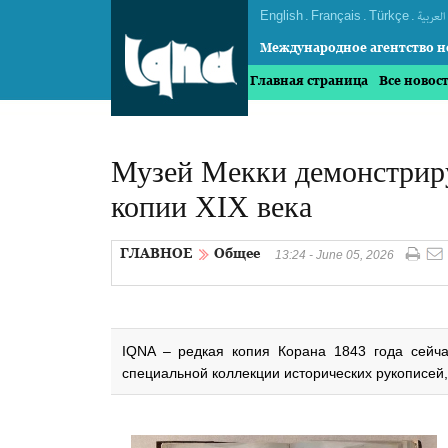
English
.
Français
.
Türkçe
.
العربیة
Международное агентство н
Главная страница
Все новос
Музей Мекки демонстриру
копии XIX века
ГЛАВНОЕ
Общее
13:24 - June 05, 2026
IQNA – редкая копия Корана 1843 года сейч
специальной коллекции исторических рукописей,