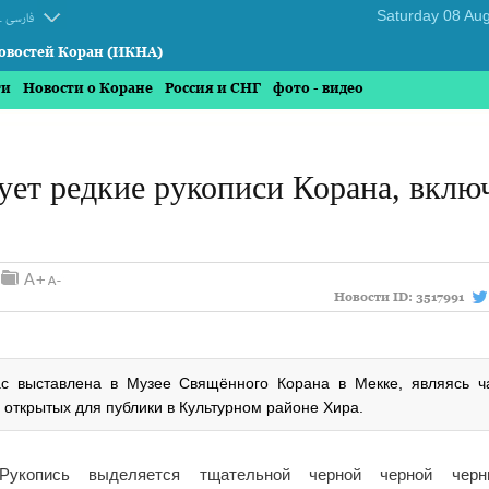
.
فارسی
овостей Коран (ИКНА)
ти
Новости о Коране
Россия и СНГ
фото - видео
ет редкие рукописи Корана, вклю
Новости ID:
3517991
ас выставлена в Музее Свящённого Корана в Мекке, являясь ч
 открытых для публики в Культурном районе Хира.
Рукопись выделяется тщательной черной черной черн