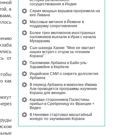
истории религиозного
енной
сосуществования в Индии
ой, а
Серия мощных взрывов прогремела на
юге Ливана
ами,
Массовые митинги в Йемене в
улось
поддержку сопротивления
Более трех миллионов иностранных
паломников въехали в Ирак с начала
лению
Мухаррама
хзаба
Сын шахида Хании: "Мне не хватает
ились
наших встреч с отцом за чтением
Корана"
сь от
Паломники Арбаина в Байн-уль-
Харамейне в Кербеле
Индийское СМИ о секрете долголетия
чтобы
Арбаина
о как
В период Арбаина в мавзолее Имама
Али проводятся программы изучения
Корана для женщин
могут
Караван сторонников Палестины
через
прибыл в Сребреницу из Франции +
Видео
В Ниневии стартовал масштабный
конкурс по заучиванию Корана
труды
мском
льные