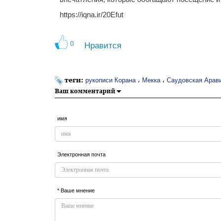
https://iqna.ir/20Efut
0
Нравится
теги:
،
،
рукописи Корана
Мекка
Саудовская Арав
Ваш комментарий
имя
Электронная почта
* Ваше мнение