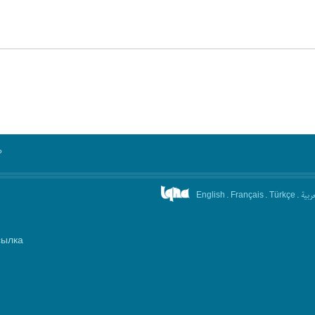
°
.
.
.
عربیة
English
Français
Türkçe
сылка