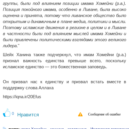
группы, были под влиянием позиции имама Хомейни (р.а.).
Позиция покойного имама, особенно в Ливане, была высоко
оценена и принята, потому что ливанское общество было
открытым и динамичным в плане медиа, политики и мысли.
Поэтому исламские движения в регионе в целом и в Ливане
в частности были под влиянием мыслей имама Хомейни и
были привлечены политическими взглядами этого великого
лидера
."
Шейх Ханина также подчеркнул, что имам Хомейни (р.а.)
признал важность единства превыше всего, поскольку
исламское единство — это божественная заповедь.
Он призвал нас к единству и призвал встать вместе в
поддержку слова Аллаха
https://iqna.ir/20Efus
0
Нравится
Сообщение об ошибке
теги:
،
،
،