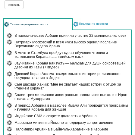
Последние новости
Самыепопулярныеновости
В паломничестве Арбаин приняли участие 22 миллиона человек
Патриарх Московский и всея Руси высоко оценил послание
Верховного лидера Ирана
В мечети Стамбула пройдут курсы обучения чтению и
толкованию Корана на английском язык
Заучивание Корана наизусть — бальзам для души осиротевшей
девочки из Газы (+ видео)
Древний Коран Ассама: свидетельство истории религиозного
сосуществования в Индии
Сын шахида Хании: "Мне не хватает наших встреч с отцом за
чтением Корана"
Более трех миллионов иностранных паломников въехали в Ирак
с начала Мухаррама
В период Арбаина в мавзолее Имама Али проводятся программы
изучения Корана для женщин
Индийское СМИ о секрете долголетия Арбаина
Массовые митинги в Йемене в поддержку сопротивления
Паломники Арбаина в Байн-уль-Харамейне в Кербеле