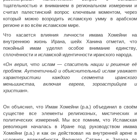
тщательностью и вниманием в региональном измерении и
считал палестинский вопрос ключевым моментом, через
который можно возродить исламскую умму в арабском
регионе и во всём исламском мире.
Что касается влияния личности имама Хомейни на
внутреннюю жизнь Ирана, шейх Ханина отметил, что
покойный имам уделял особое внимание единству,
сплочённости и исламской идентичности иранского народа.
«
Он верил, что ислам — спаситель нации и решение её
проблем. Аутентичный и объяснительный ислам уважает
характеристики каждого сегмента иранского
меньшинства, включая евреев, зороастрийцев и
христиан
».
Он объяснил, что Имам Хомейни (р.а.) объединил в своём
существе все элементы религиозных, мистических и
политических измерений. Мы все помним, что Исламская
революция началась в Иране под руководством имама
Хомейни (р.а.) и как он действовал на внутренней арене в
условиях враждебности Великого Сатаны и Запада по