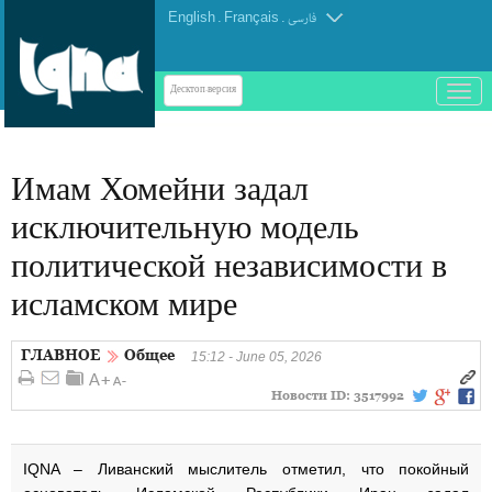
English
.
Français
.
فارسی
باز
Десктоп-версия
و
بسته
کردن
Имам Хомейни задал
منو
исключительную модель
политической независимости в
исламском мире
ГЛАВНОЕ
Общее
15:12 - June 05, 2026
Новости ID:
3517992
IQNA – Ливанский мыслитель отметил, что покойный