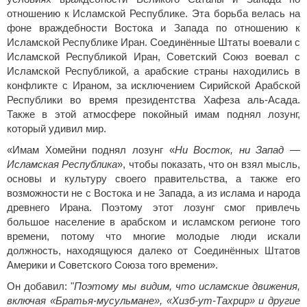
отношению к Исламской Республике. Эта борьба велась на
фоне враждебности Востока и Запада по отношению к
Исламской Республике Иран. Соединённые Штаты воевали с
Исламской Республикой Иран, Советский Союз воевал с
Исламской Республикой, а арабские страны находились в
конфликте с Ираном, за исключением Сирийской Арабской
Республики во время президентства Хафеза аль-Асада.
Также в этой атмосфере покойный имам поднял лозунг,
который удивил мир.
«Имам Хомейни поднял лозунг «
Ни Восток, ни Запад —
Исламская Республика
», чтобы показать, что он взял мысль,
основы и культуру своего правительства, а также его
возможности не с Востока и не Запада, а из ислама и народа
древнего Ирана. Поэтому этот лозунг смог привлечь
большое население в арабском и исламском регионе того
времени, потому что многие молодые люди искали
должность, находящуюся далеко от Соединённых Штатов
Америки и Советского Союза того времени».
Он добавил: "
Поэтому мы видим, что исламские движения,
включая «Братья-мусульмане», «Хизб-ут-Тахрир» и другие