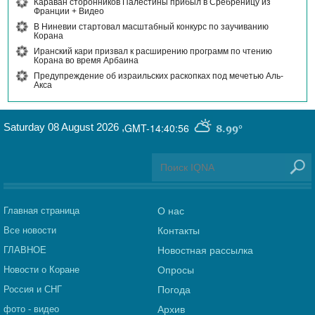
Караван сторонников Палестины прибыл в Сребреницу из
Франции + Видео
В Ниневии стартовал масштабный конкурс по заучиванию
Корана
Иранский кари призвал к расширению программ по чтению
Корана во время Арбаина
Предупреждение об израильских раскопках под мечетью Аль-
Акса
Saturday 08 August 2026
,
GMT-14:40:56
8.99°
Главная страница
О нас
Все новости
Контакты
ГЛАВНОЕ
Новостная рассылка
Новости о Коране
Опросы
Россия и СНГ
Погода
фото - видео
Архив