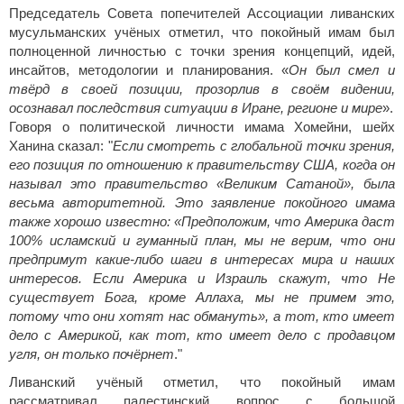
Председатель Совета попечителей Ассоциации ливанских
мусульманских учёных отметил, что покойный имам был
полноценной личностью с точки зрения концепций, идей,
инсайтов, методологии и планирования. «
Он был смел и
твёрд в своей позиции, прозорлив в своём видении,
осознавал последствия ситуации в Иране, регионе и мире
».
Говоря о политической личности имама Хомейни, шейх
Ханина сказал: "
Если смотреть с глобальной точки зрения,
его позиция по отношению к правительству США, когда он
называл это правительство «Великим Сатаной», была
весьма авторитетной. Это заявление покойного имама
также хорошо известно: «Предположим, что Америка даст
100% исламский и гуманный план, мы не верим, что они
предпримут какие-либо шаги в интересах мира и наших
интересов. Если Америка и Израиль скажут, что Не
существует Бога, кроме Аллаха, мы не примем это,
потому что они хотят нас обмануть», а тот, кто имеет
дело с Америкой, как тот, кто имеет дело с продавцом
угля, он только почёрнет
."
Ливанский учёный отметил, что покойный имам
рассматривал палестинский вопрос с большой