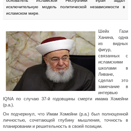
основатель Исламской Республики Иран задал
исключительную модель политической независимости в
исламском мире.
Шейх Гази
Ханина, одна
из видных
фигур,
связанных с
исламскими
школами в
Ливане,
сделал это
замечание в
интервью
IQNA по случаю 37-й годовщины смерти имама Хомейни
(р.а.).
Он подчеркнул, что Имам Хомейни (р.а.) был полноценной
личностью, сочетающей глубину мышления, точность в
планировании и решительность в своей позиции.