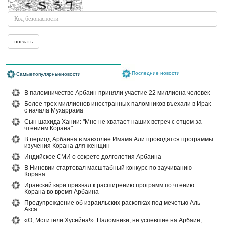
Последние новости
Самыепопулярныеновости
В паломничестве Арбаин приняли участие 22 миллиона человек
Более трех миллионов иностранных паломников въехали в Ирак
с начала Мухаррама
Сын шахида Хании: "Мне не хватает наших встреч с отцом за
чтением Корана"
В период Арбаина в мавзолее Имама Али проводятся программы
изучения Корана для женщин
Индийское СМИ о секрете долголетия Арбаина
В Ниневии стартовал масштабный конкурс по заучиванию
Корана
Иранский кари призвал к расширению программ по чтению
Корана во время Арбаина
Предупреждение об израильских раскопках под мечетью Аль-
Акса
«О, Мстители Хусейна!»: Паломники, не успевшие на Арбаин,