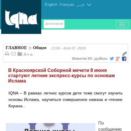
English
.
Français
.
فارسی
باز
Десктоп-версия
و
بسته
کردن
ГЛАВНОЕ
Общее
منو
13:06 - June 07, 2026
Новости ID:
3518001
В Красноярской Соборной мечети 8 июня
стартуют летние экспресс-курсы по основам
Ислама
IQNA – В рамках летних курсов дети тоже смогут изучить
основы Ислама, научиться совершению намаза и чтению
Корана .
По
сообщению