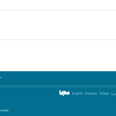
°
.
.
.
عربیة
English
Français
Türkçe
сылка