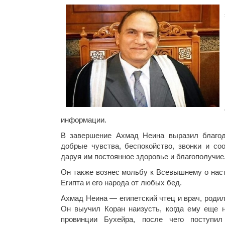
информации.
В завершение Ахмад Неина выразил благод
добрые чувства, беспокойство, звонки и с
даруя им постоянное здоровье и благополучие
Он также вознес мольбу к Всевышнему о наст
Египта и его народа от любых бед.
Ахмад Неина — египетский чтец и врач, родил
Он выучил Коран наизусть, когда ему еще 
провинции Бухейра, после чего поступил