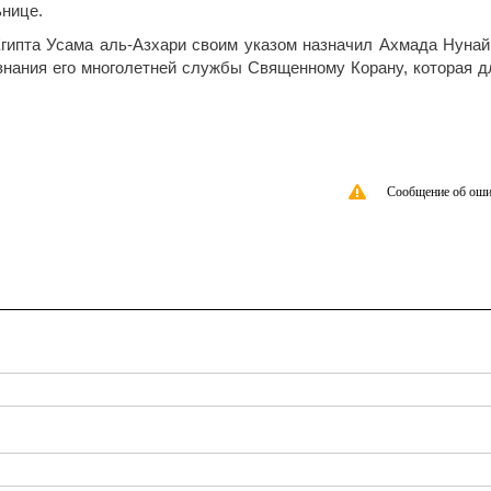
ьнице.
гипта Усама аль-Азхари своим указом назначил Ахмада Нунай
знания его многолетней службы Священному Корану, которая д
Сообщение об оши