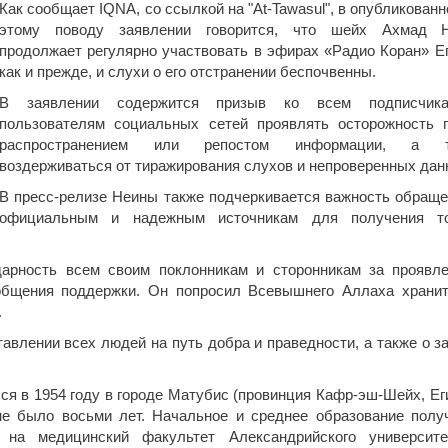
Как сообщает IQNA, со ссылкой на "At-Tawasul", в опубликованн
этому поводу заявлении говорится, что шейх Ахмад 
продолжает регулярно участвовать в эфирах «Радио Коран» Ег
как и прежде, и слухи о его отстранении беспочвенны.
В заявлении содержится призыв ко всем подписчик
пользователям социальных сетей проявлять осторожность 
распространением или репостом информации, а т
воздерживаться от тиражирования слухов и непроверенных дан
В пресс-релизе Неины также подчеркивается важность обраще
официальным и надежным источникам для получения т
арность всем своим поклонникам и сторонникам за проявл
ообщения поддержки. Он попросил Всевышнего Аллаха хранит
.
авлении всех людей на путь добра и праведности, а также о з
ся в 1954 году в городе Матубис (провинция Кафр-эш-Шейх, Еги
не было восьми лет. Начальное и среднее образование полу
 на медицинский факультет Александрийского университ