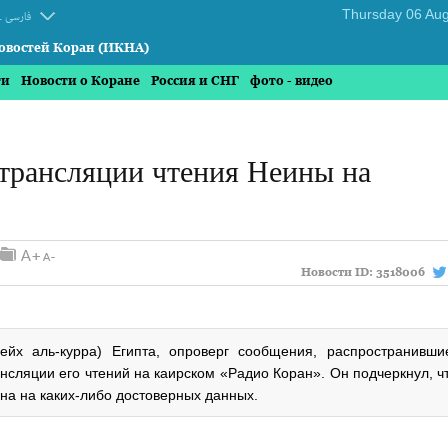
.
فارسی
овостей Коран (ИКНА)
ти
Новости о Коране
Россия и СНГ
фото - видео
трансляции чтения Неины на
Новости ID:
3518006
х аль-курра) Египта, опроверг сообщения, распространивши
нсляции его чтений на каирском «Радио Коран». Он подчеркнул, чт
на на каких-либо достоверных данных.