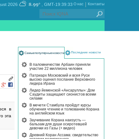
|
8.99°
, Thursday 06 August 2026
GMT-19:39:33
О нас
Контакты
Последние новости
Самыепопулярныеновости
В паломничестве Арбаин приняли
участие 22 миллиона человек
Патриарх Московский и всея Руси
высоко оценил послание Верховного
лидера Ирана
Лидер йеменской «Ансаруллы»: Дом
Саудиты защищают сионистов всеми
силами
В мечети Стамбула пройдут курсы
еся в
обучения чтению и толкованию Корана
на английском язык
о эта
Заучивание Корана наизусть —
бальзам для души осиротевшей
девочки из Газы (+ видео)
Древний Коран Ассама: свидетельство