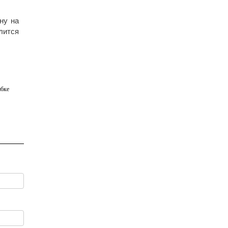
ну на
лится
бке