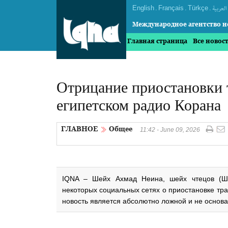
English
.
Français
.
Türkçe
.
العربیة
Международное агентство н
Главная страница
Все новос
Отрицание приостановки 
египетском радио Корана
ГЛАВНОЕ
Общее
11:42 - June 09, 2026
IQNA – Шейх Ахмад Неина, шейх чтецов (Шей
некоторых социальных сетях о приостановке тра
новость является абсолютно ложной и не основа