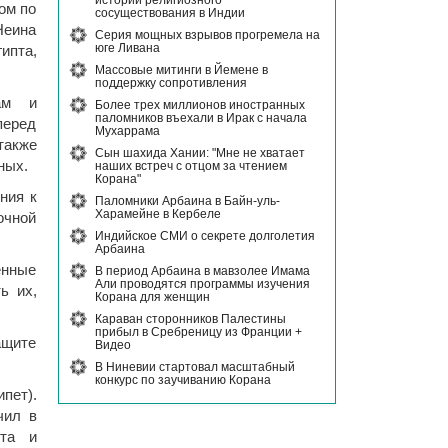
истории религиозного
ом по
сосуществования в Индии
Неина
Серия мощных взрывов прогремела на
юге Ливана
ипта,
Массовые митинги в Йемене в
поддержку сопротивления
ам и
Более трех миллионов иностранных
паломников въехали в Ирак с начала
перед
Мухаррама
акже
Сын шахида Хании: "Мне не хватает
ных.
наших встреч с отцом за чтением
Корана"
ния к
Паломники Арбаина в Байн-уль-
Харамейне в Кербеле
очной
Индийское СМИ о секрете долголетия
Арбаина
енные
В период Арбаина в мавзолее Имама
Али проводятся программы изучения
ь их,
Корана для женщин
Караван сторонников Палестины
прибыл в Сребреницу из Франции +
ащите
Видео
В Ниневии стартовал масштабный
конкурс по заучиванию Корана
пет).
чил в
ета и