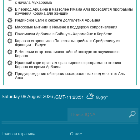
с начала Мухаррама
В период Арбаина в мавзолее Имама Али проводятся программы
изучения Корана для женщин
Индийское СМИ о секрете долголетия Арбаина
Массовые митинги в Йемене в поддержку сопротивления
Паломники Арбаина в Байн-уль-Харамейне в Кербеле
Караван сторонников Палестины прибыл в Сребреницу из
Франции + Видео
В Ниневии стартовал масштабный конкурс по заучиванию
Корана
Иранский кари призвал к расширению программ по чтению
Корана во время Арбаина
Предупреждение об израильских раскопках под мечетью Аль-
Акса
Saturday 08 August 2026
,
GMT-11:23:51
8.99°
Главная страница
О нас