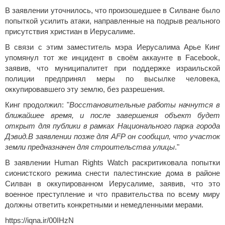
В заявлении уточнилось, что произошедшее в Силване было
попыткой усилить атаки, направленные на подрыв реального
присутствия христиан в Иерусалиме.
В связи с этим заместитель мэра Иерусалима Арье Кинг
упомянул тот же инцидент в своём аккаунте в Facebook,
заявив, что муниципалитет при поддержке израильской
полиции предпринял меры по высылке человека,
оккупировавшего эту землю, без разрешения.
Кинг продолжил: "
Восстановительные работы начнутся в
ближайшее время, и после завершения объект будет
открыт для публики в рамках Национального парка города
Дэвид.В заявлении позже для AFP он сообщил, что участок
земли предназначен для строительства улицы
."
В заявлении Human Rights Watch раскритиковала попытки
сионистского режима снести палестинские дома в районе
Силван в оккупированном Иерусалиме, заявив, что это
военное преступление и что правительства по всему миру
должны ответить конкретными и немедленными мерами.
https://iqna.ir/00IHzN