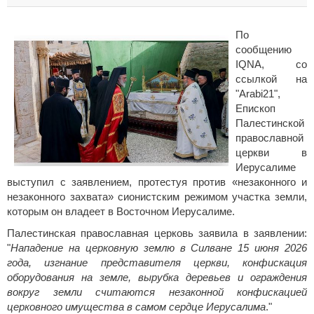
По
сообщению
IQNA, со
ссылкой на
"Arabi21",
Епископ
Палестинской
православной
церкви в
Иерусалиме
выступил с заявлением, протестуя против «незаконного и
незаконного захвата» сионистским режимом участка земли,
которым он владеет в Восточном Иерусалиме.
Палестинская православная церковь заявила в заявлении:
"
Нападение на церковную землю в Силване 15 июня 2026
года, изгнание представителя церкви, конфискация
оборудования на земле, вырубка деревьев и ограждения
вокруг земли считаются незаконной конфискацией
церковного имущества в самом сердце Иерусалима
."