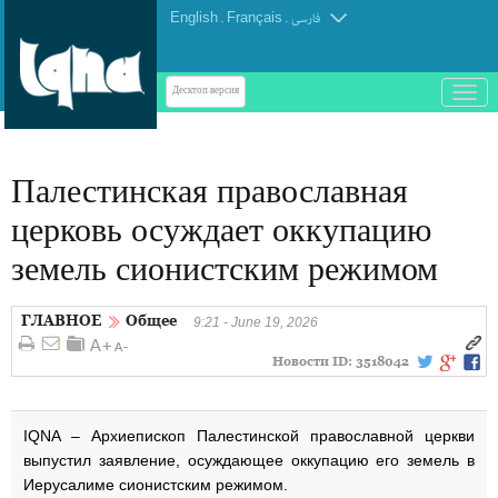
English
.
Français
.
فارسی
باز
Десктоп-версия
و
بسته
کردن
Палестинская православная
منو
церковь осуждает оккупацию
земель сионистским режимом
ГЛАВНОЕ
Общее
9:21 - June 19, 2026
Новости ID:
3518042
IQNA – Архиепископ Палестинской православной церкви
выпустил заявление, осуждающее оккупацию его земель в
Иерусалиме сионистским режимом.