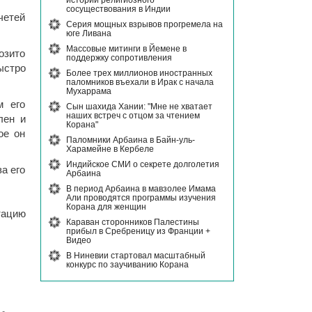
истории религиозного
сосуществования в Индии
четей
Серия мощных взрывов прогремела на
юге Ливана
Массовые митинги в Йемене в
озито
поддержку сопротивления
ыстро
Более трех миллионов иностранных
паломников въехали в Ирак с начала
Мухаррама
м его
Сын шахида Хании: "Мне не хватает
наших встреч с отцом за чтением
лен и
Корана"
ое он
Паломники Арбаина в Байн-уль-
Харамейне в Кербеле
Индийское СМИ о секрете долголетия
а его
Арбаина
В период Арбаина в мавзолее Имама
Али проводятся программы изучения
Корана для женщин
тацию
Караван сторонников Палестины
прибыл в Сребреницу из Франции +
Видео
В Ниневии стартовал масштабный
конкурс по заучиванию Корана