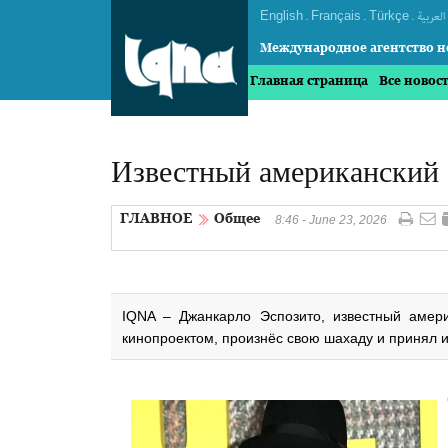
English
.
Français
.
Türkçe
.
العربیة
Международное агентство н
Главная страница
Все новос
Известный американский 
ГЛАВНОЕ
Общее
8:46 - June 23, 2026
IQNA – Джанкарло Эспозито, известный амери
кинопроектом, произнёс свою шахаду и принял 