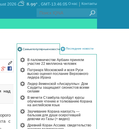
|
8.99°
, Friday 07 August 2026
GMT-13:46:05
О нас
Контакты
Последние новости
Самыепопулярныеновости
В паломничестве Арбаин приняли
участие 22 миллиона человек
Патриарх Московский и всея Руси
высоко оценил послание Верховного
лидера Ирана
Лидер йеменской «Ансаруллы»: Дом
Саудиты защищают сионистов всеми
и над
силами
В мечети Стамбула пройдут курсы
обучения чтению и толкованию Корана
на английском язык
Заучивание Корана наизусть —
орого
бальзам для души осиротевшей
девочки из Газы (+ видео)
кта с
Древний Коран Ассама: свидетельство
.