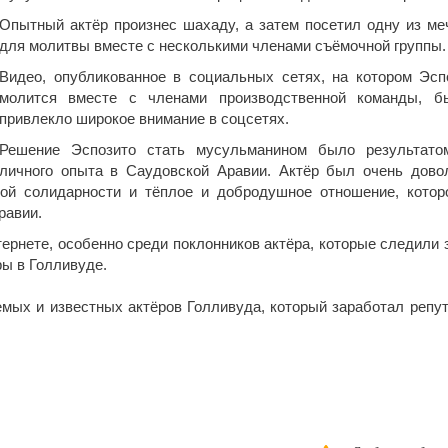
Опытный актёр произнес шахаду, а затем посетил одну из ме
для молитвы вместе с несколькими членами съёмочной группы.
Видео, опубликованное в социальных сетях, на котором Эсп
молится вместе с членами производственной команды, б
привлекло широкое внимание в соцсетях.
Решение Эспозито стать мусульманином было результато
личного опыта в Саудовской Аравии. Актёр был очень дово
ной солидарности и тёплое и добродушное отношение, котор
равии.
ернете, особенно среди поклонников актёра, которые следили з
ры в Голливуде.
мых и известных актёров Голливуда, который заработал репу