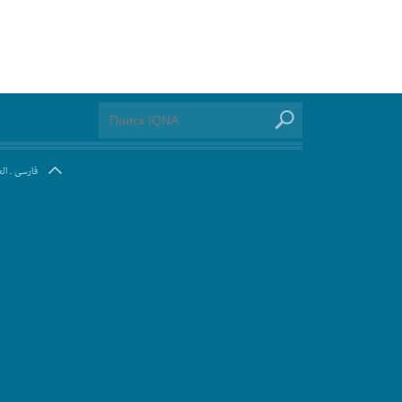
ال
.
فارسی