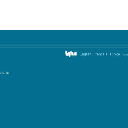
.
.
.
عربیة
English
Français
Türkçe
сылка