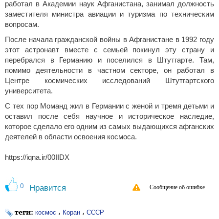
работал в Академии наук Афганистана, занимал должность
заместителя министра авиации и туризма по техническим
вопросам.
После начала гражданской войны в Афганистане в 1992 году
этот астронавт вместе с семьей покинул эту страну и
перебрался в Германию и поселился в Штутгарте. Там,
помимо деятельности в частном секторе, он работал в
Центре космических исследований Штутгартского
университета.
С тех пор Моманд жил в Германии с женой и тремя детьми и
оставил после себя научное и историческое наследие,
которое сделало его одним из самых выдающихся афганских
деятелей в области освоения космоса.
https://iqna.ir/00IIDX
0
Нравится
Сообщение об ошибке
теги:
،
،
космос
Коран
СССР