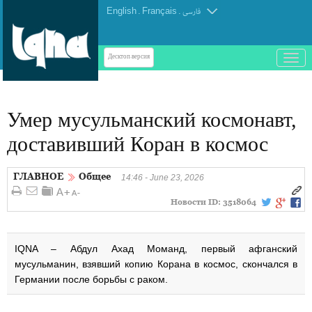
English
.
Français
.
فارسی
باز
Десктоп-версия
و
بسته
کردن
Умер мусульманский космонавт,
منو
доставивший Коран в космос
ГЛАВНОЕ
Общее
14:46 - June 23, 2026
Новости ID:
3518064
IQNA – Абдул Ахад Моманд, первый афганский
мусульманин, взявший копию Корана в космос, скончался в
Германии после борьбы с раком.