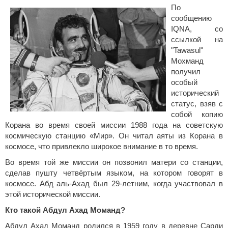
По
сообщению
IQNA, со
ссылкой на
"Tawasul"
Мохманд
получил
особый
исторический
статус, взяв с
собой копию
Корана во время своей миссии 1988 года на советскую
космическую станцию «Мир». Он читал аяты из Корана в
космосе, что привлекло широкое внимание в то время.
Во время той же миссии он позвонил матери со станции,
сделав пушту четвёртым языком, на котором говорят в
космосе. Абд аль-Ахад был 29-летним, когда участвовал в
этой исторической миссии.
Кто такой Абдул Ахад Моманд?
Абдул Ахад Моманд родился в 1959 году в деревне Сарди