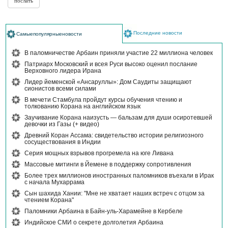
Последние новости
Самыепопулярныеновости
В паломничестве Арбаин приняли участие 22 миллиона человек
Патриарх Московский и всея Руси высоко оценил послание
Верховного лидера Ирана
Лидер йеменской «Ансаруллы»: Дом Саудиты защищают
сионистов всеми силами
В мечети Стамбула пройдут курсы обучения чтению и
толкованию Корана на английском язык
Заучивание Корана наизусть — бальзам для души осиротевшей
девочки из Газы (+ видео)
Древний Коран Ассама: свидетельство истории религиозного
сосуществования в Индии
Серия мощных взрывов прогремела на юге Ливана
Массовые митинги в Йемене в поддержку сопротивления
Более трех миллионов иностранных паломников въехали в Ирак
с начала Мухаррама
Сын шахида Хании: "Мне не хватает наших встреч с отцом за
чтением Корана"
Паломники Арбаина в Байн-уль-Харамейне в Кербеле
Индийское СМИ о секрете долголетия Арбаина