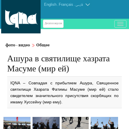
English
.
Français
.
فارسی
باز
Десктоп-версия
و
بسته
کردن
фото - видео
Общее
منو
Ашура в святилище хазрата
Масуме (мир ей)
IQNA – Совпадая с прибытием Ашура, Священное
святилище Хазрата Фатимы Масуме (мир ей) стало
свидетелем значительного присутствия скорбящих по
имаму Хуссейну (мир ему).