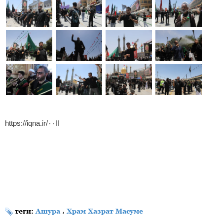
https://iqna.ir/۰۰II
теги:
Ашура
،
Храм Хазрат Масуме