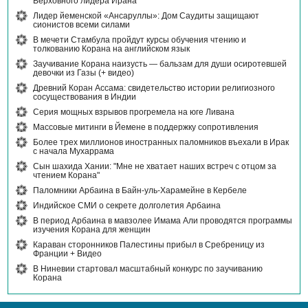
Верховного лидера Ирана
Лидер йеменской «Ансаруллы»: Дом Саудиты защищают
сионистов всеми силами
В мечети Стамбула пройдут курсы обучения чтению и
толкованию Корана на английском язык
Заучивание Корана наизусть — бальзам для души осиротевшей
девочки из Газы (+ видео)
Древний Коран Ассама: свидетельство истории религиозного
сосуществования в Индии
Серия мощных взрывов прогремела на юге Ливана
Массовые митинги в Йемене в поддержку сопротивления
Более трех миллионов иностранных паломников въехали в Ирак
с начала Мухаррама
Сын шахида Хании: "Мне не хватает наших встреч с отцом за
чтением Корана"
Паломники Арбаина в Байн-уль-Харамейне в Кербеле
Индийское СМИ о секрете долголетия Арбаина
В период Арбаина в мавзолее Имама Али проводятся программы
изучения Корана для женщин
Караван сторонников Палестины прибыл в Сребреницу из
Франции + Видео
В Ниневии стартовал масштабный конкурс по заучиванию
Корана