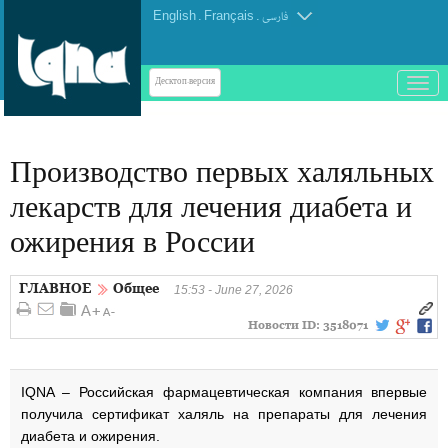
English
.
Français
.
فارسی
باز
Десктоп-версия
و
بسته
کردن
Производство первых халяльных
منو
лекарств для лечения диабета и
ожирения в России
ГЛАВНОЕ
Общее
15:53 - June 27, 2026
Новости ID:
3518071
IQNA – Российская фармацевтическая компания впервые
получила сертификат халяль на препараты для лечения
диабета и ожирения.