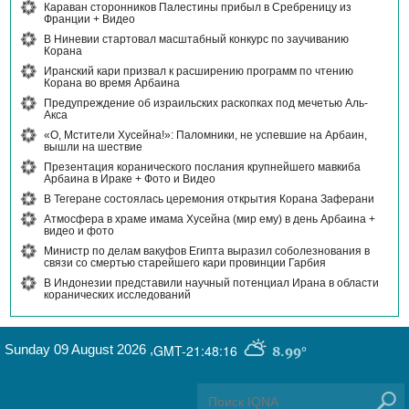
Караван сторонников Палестины прибыл в Сребреницу из
Франции + Видео
В Ниневии стартовал масштабный конкурс по заучиванию
Корана
Иранский кари призвал к расширению программ по чтению
Корана во время Арбаина
Предупреждение об израильских раскопках под мечетью Аль-
Акса
«О, Мстители Хусейна!»: Паломники, не успевшие на Арбаин,
вышли на шествие
Презентация коранического послания крупнейшего мавкиба
Арбаина в Ираке + Фото и Видео
В Тегеране состоялась церемония открытия Корана Заферани
Атмосфера в храме имама Хусейна (мир ему) в день Арбаина +
видео и фото
Министр по делам вакуфов Египта выразил соболезнования в
связи со смертью старейшего кари провинции Гарбия
В Индонезии представили научный потенциал Ирана в области
коранических исследований
Sunday 09 August 2026
,
GMT-21:48:16
8.99°