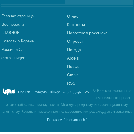
Главная страница
О нас
Все новости
Контакты
ГЛАВНОЕ
Новостная рассылка
Новости о Коране
Опросы
Россия и СНГ
Погода
фото - видео
Архив
Поиск
Связи
RSS
©
Все материальные
.
.
.
العربیة
.
فارسی
English
Français
Türkçe
и моральные права
этого веб-сайта принадлежат Международному информационному
агентству Коран, и незаконное пользование им расследуется законом.
По заказу:
" Iransamaneh "