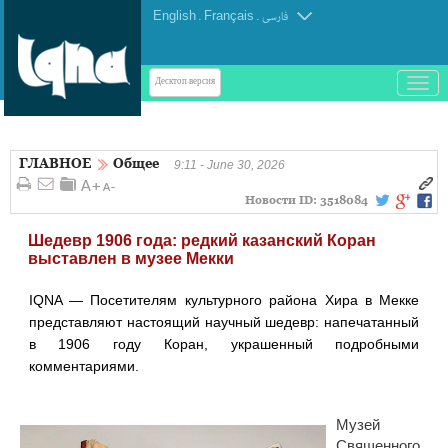
English
.
Français
.
فارسی
باز
Десктоп-версия
و
بسته
کردن
ГЛАВНОЕ
Общее
منو
9:11 - June 30, 2026
Новости ID:
3518084
Шедевр 1906 года: редкий казанский Коран
выставлен в музее Мекки
IQNA — Посетителям культурного района Хира в Мекке
представляют настоящий научный шедевр: напечатанный
в 1906 году Коран, украшенный подробными
комментариями.
Музей
Священного