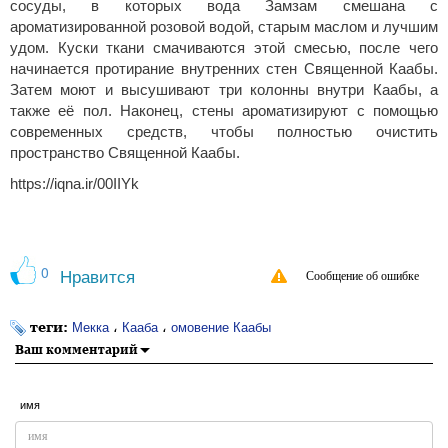
сосуды, в которых вода Замзам смешана с
ароматизированной розовой водой, старым маслом и лучшим
удом. Куски ткани смачиваются этой смесью, после чего
начинается протирание внутренних стен Священной Каабы.
Затем моют и высушивают три колонны внутри Каабы, а
также её пол. Наконец, стены ароматизируют с помощью
современных средств, чтобы полностью очистить
пространство Священной Каабы.
https://iqna.ir/00IIYk
0
Нравится
Сообщение об ошибке
теги:
،
،
Мекка
Кааба
омовение Каабы
Ваш комментарий
имя