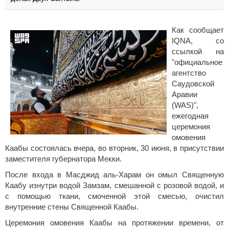
Как сообщает
IQNA, со
ссылкой на
"официальное
агентство
Саудовской
Аравии
(WAS)",
ежегодная
церемония
омовения
Каабы состоялась вчера, во вторник, 30 июня, в присутствии
заместителя губернатора Мекки.
После входа в Масджид аль-Харам он омыл Священную
Каабу изнутри водой Замзам, смешанной с розовой водой, и
с помощью ткани, смоченной этой смесью, очистил
внутренние стены Священной Каабы.
Церемония омовения Каабы на протяжении времени, от