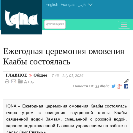
English
.
Français
.
فارسی
باز
Десктоп-версия
و
بسته
کردن
Ежегодная церемония омовения
منو
Каабы состоялась
ГЛАВНОЕ
Общее
7:46 - July 01, 2026
Новости ID:
3518087
IQNA – Ежегодная церемония омовения Каабы состоялась
вчера утром с очищения внутренней стены Каабы
священной водой Замзам, смешанной с розовой водой,
заранее подготовленной Главным управлением по заботе о
делах Двух Святынь.