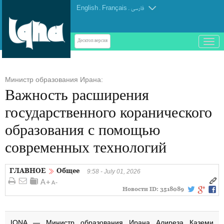
English
.
Français
.
فارسی
باز
Десктоп-версия
و
بسته
کردن
Министр образования Ирана:
منو
Важность расширения
государственного коранического
образования с помощью
современных технологий
ГЛАВНОЕ
Общее
9:58 - July 01, 2026
Новости ID:
3518089
IQNA — Министр образования Ирана Алиреза Каземи