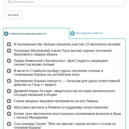
Последние новости
Самыепопулярныеновости
В паломничестве Арбаин приняли участие 22 миллиона человек
Патриарх Московский и всея Руси высоко оценил послание
Верховного лидера Ирана
Лидер йеменской «Ансаруллы»: Дом Саудиты защищают
сионистов всеми силами
В мечети Стамбула пройдут курсы обучения чтению и
толкованию Корана на английском язык
Заучивание Корана наизусть — бальзам для души осиротевшей
девочки из Газы (+ видео)
Древний Коран Ассама: свидетельство истории религиозного
сосуществования в Индии
Серия мощных взрывов прогремела на юге Ливана
Массовые митинги в Йемене в поддержку сопротивления
Более трех миллионов иностранных паломников въехали в Ирак
с начала Мухаррама
Сын шахида Хании: "Мне не хватает наших встреч с отцом за
чтением Корана"