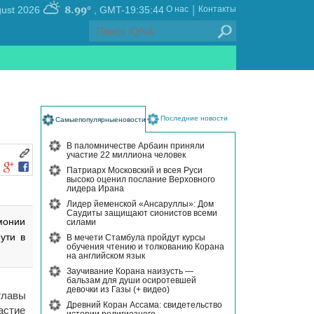
|
8.99°
, Thursday 06 August 2026
GMT-19:35:44
О нас
Контакты
Последние новости
Самыепопулярныеновости
В паломничестве Арбаин приняли
участие 22 миллиона человек
Патриарх Московский и всея Руси
высоко оценил послание Верховного
лидера Ирана
Лидер йеменской «Ансаруллы»: Дом
Саудиты защищают сионистов всеми
монии
силами
ути в
В мечети Стамбула пройдут курсы
обучения чтению и толкованию Корана
на английском язык
Заучивание Корана наизусть —
бальзам для души осиротевшей
девочки из Газы (+ видео)
главы
Древний Коран Ассама: свидетельство
астие