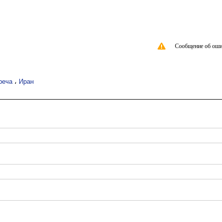
Сообщение об оши
،
реча
Иран