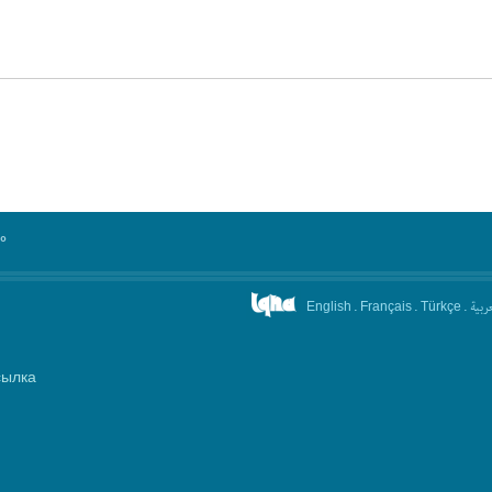
°
.
.
.
عربیة
English
Français
Türkçe
сылка