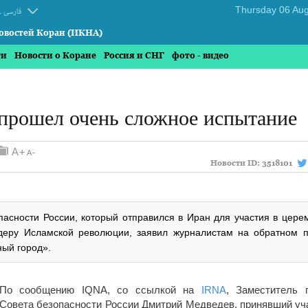
.
فارسی
овостей Коран (ИКНА)
ти
Новости о Коране
Россия и СНГ
фото - видео
прошел очень сложное испытание
Новости ID:
3518101
пасности России, который отправился в Иран для участия в цере
деру Исламской революции, заявил журналистам на обратном п
ный город».
По сообщению IQNA, со ссылкой на
IRNA
, Заместитель 
Совета безопасности России Дмитрий Медведев, принявший уч