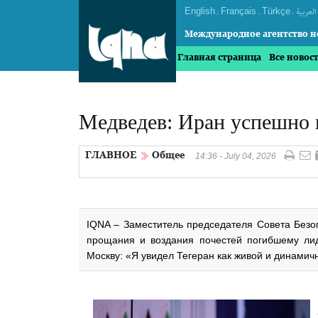
English
.
Français
.
Türkçe
.
العربیة
Международное агентство н
Главная страница
Все новос
Медведев: Иран успешно 
ГЛАВНОЕ
Общее
14:36 - July 04, 2026
IQNA – Заместитель председателя Совета Безо
прощания и воздания почестей погибшему ли
Москву: «Я увидел Тегеран как живой и динамич