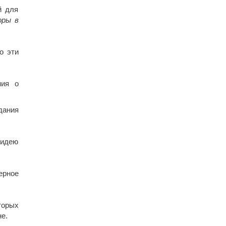
й для
оры в
о эти
ния о
дания
 идею
ерное
торых
е.