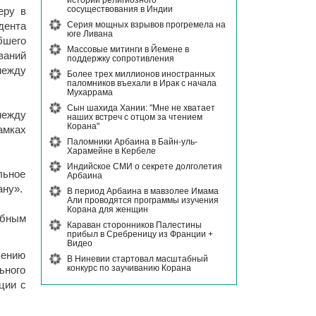
истории религиозного
сосуществования в Индии
еру в
Серия мощных взрывов прогремела на
дента
юге Ливана
бшего
Массовые митинги в Йемене в
ваний
поддержку сопротивления
между
Более трех миллионов иностранных
паломников въехали в Ирак с начала
Мухаррама
Сын шахида Хании: "Мне не хватает
между
наших встреч с отцом за чтением
Корана"
амках
Паломники Арбаина в Байн-уль-
Харамейне в Кербеле
Индийское СМИ о секрете долголетия
льное
Арбаина
ану».
В период Арбаина в мавзолее Имама
Али проводятся программы изучения
Корана для женщин
рбным
Караван сторонников Палестины
прибыл в Сребреницу из Франции +
Видео
шению
В Ниневии стартовал масштабный
конкурс по заучиванию Корана
ьного
ции с