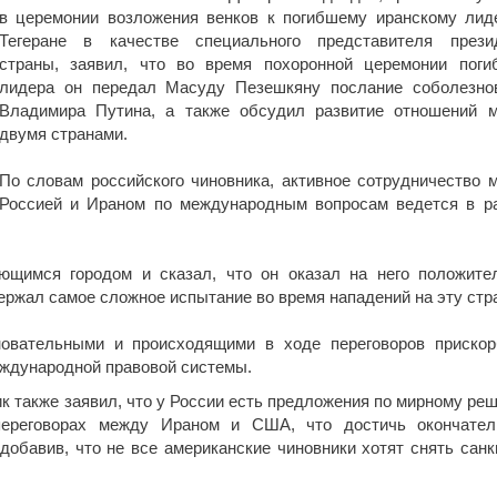
в церемонии возложения венков к погибшему иранскому лид
Тегеране в качестве специального представителя прези
страны, заявил, что во время похоронной церемонии поги
лидера он передал Масуду Пезешкяну послание соболезно
Владимира Путина, а также обсудил развитие отношений 
двумя странами.
По словам российского чиновника, активное сотрудничество 
Россией и Ираном по международным вопросам ведется в р
ющимся городом и сказал, что он оказал на него положите
ержал самое сложное испытание во время нападений на эту стр
овательными и происходящими в ходе переговоров приско
ждународной правовой системы.
к также заявил, что у России есть предложения по мирному ре
переговорах между Ираном и США, что достичь окончател
обавив, что не все американские чиновники хотят снять санк