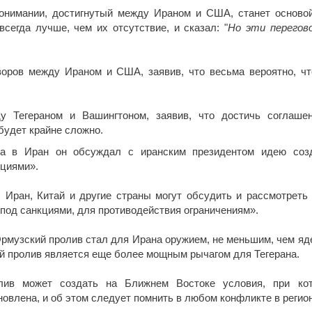
онимании, достигнутый между Ираном и США, станет осново
всегда лучше, чем их отсутствие, и сказал: "
Но эти перегов
оров между Ираном и США, заявив, что весьма вероятно, чт
 Тегераном и Вашингтоном, заявив, что достичь соглаше
будет крайне сложно.
та в Иран он обсуждал с иранским президентом идею соз
кциями».
, Иран, Китай и другие страны могут обсудить и рассмотреть
под санкциями, для противодействия ограничениям».
Ормузский пролив стал для Ирана оружием, не меньшим, чем яд
ий пролив является еще более мощным рычагом для Тегерана.
лив может создать на Ближнем Востоке условия, при ко
овлена, и об этом следует помнить в любом конфликте в регион