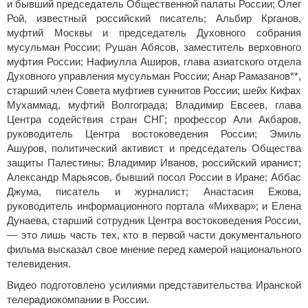
и бывший председатель Общественной палаты России; Олег
Рой, известный российский писатель; Альбир Крганов,
муфтий Москвы и председатель Духовного собрания
мусульман России; Рушан Абясов, заместитель верховного
муфтия России; Нафиулла Аширов, глава азиатского отдела
Духовного управления мусульман России; Анар Рамазанов**,
старший член Совета муфтиев суннитов России; шейх Кифах
Мухаммад, муфтий Волгограда; Владимир Евсеев, глава
Центра содействия стран СНГ; профессор Али Акбаров,
руководитель Центра востоковедения России; Эмиль
Ашуров, политический активист и председатель Общества
защиты Палестины; Владимир Иванов, российский иранист;
Александр Марьясов, бывший посол России в Иране; Аббас
Джума, писатель и журналист; Анастасия Ежова,
руководитель информационного портала «Михвар»; и Елена
Дунаева, старший сотрудник Центра востоковедения России,
— это лишь часть тех, кто в первой части документального
фильма высказал свое мнение перед камерой национального
телевидения.
Видео подготовлено усилиями представительства Иранской
телерадиокомпании в России.