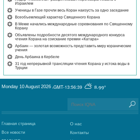
Израилем
Ученицы в Газе прочли весь Коран наизусть за одно заседание
Всеобъемлющий характер Священного Корана
В Мекке начались международные соревнования по Священному
Корану
Объявлены подробности десятого международного конкурса
чтения Корана на соискание премии «Катара»
Арбаин — золотая возможность представить миру коранические
учения
День Арбаина в Кербеле
31 год непрерывной трансляции чтения Корана у истока воды в
Турции
Monday 10 August 2026
,
GMT-13:56:39
8.99°
Главная страница
О нас
Все новости
Контакты