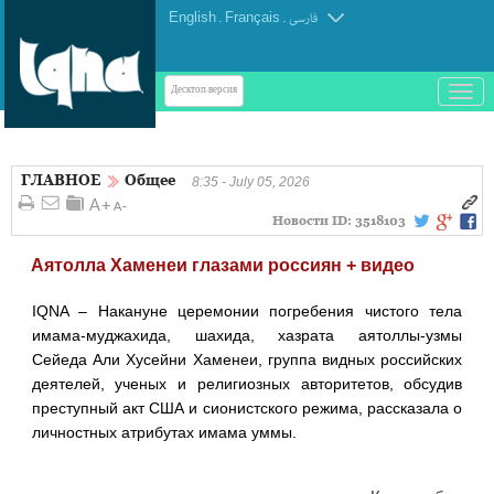
English
.
Français
.
فارسی
باز
Десктоп-версия
و
بسته
کردن
ГЛАВНОЕ
Общее
منو
8:35 - July 05, 2026
Новости ID:
3518103
Аятолла Хаменеи глазами россиян + видео
IQNA – Накануне церемонии погребения чистого тела
имама-муджахида, шахида, хазрата аятоллы-узмы
Сейеда Али Хусейни Хаменеи, группа видных российских
деятелей, ученых и религиозных авторитетов, обсудив
преступный акт США и сионистского режима, рассказала о
личностных атрибутах имама уммы.