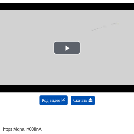
Play
Video
Код видео
Скачать
https://iqna.ir/00IInA