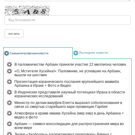
Последние новости
Самыепопулярныеновости
В паломничестве Арбаин приняли участие 22 миллиона человек
«О, Мстители Хусейна!»: Паломники, не успевшие на Арбаин,
вышли на шествие
Презентация коранического послания крупнейшего мавкиба
Арбаина в Ираке + Фото и Видео
В Индонезии представили научный потенциал Ирана в области
коранических исследований
Министр по делам вакуфов Египта выразил соболезнования в
связи со смертью старейшего кари провинции Гарбия
Атмосфера в храме имама Хусейна (мир ему) в день Арбаина +
видео и фото
Арбаин — символ консолидации для распространения мира во
всем мире
Лидер «Хезболлы» раскритиковал переговоры Ливана с