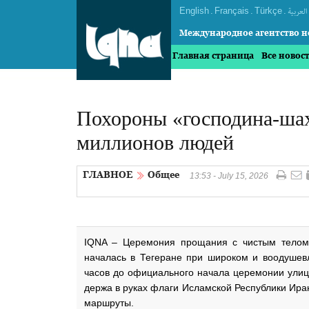
English
.
Français
.
Türkçe
.
العربیة
Международное агентство н
Главная страница
Все новос
Похороны «господина-шах
миллионов людей
ГЛАВНОЕ
Общее
13:53 - July 15, 2026
IQNA – Церемония прощания с чистым телом
началась в Тегеране при широком и воодушевл
часов до официального начала церемонии улиц
держа в руках флаги Исламской Республики Ир
маршруты.