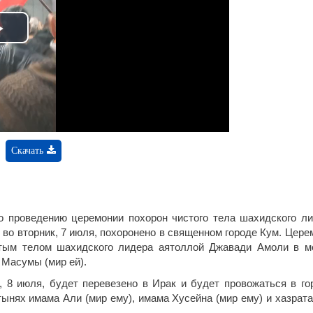
Play
Video
Скачать
 проведению церемонии похорон чистого тела шахидского ли
 во вторник, 7 июля, похоронено в священном городе Кум. Цере
стым телом шахидского лидера аятоллой Джавади Амоли в м
 Масумы (мир ей).
, 8 июля, будет перевезено в Ирак и будет провожаться в го
ынях имама Али (мир ему), имама Хусейна (мир ему) и хазрата