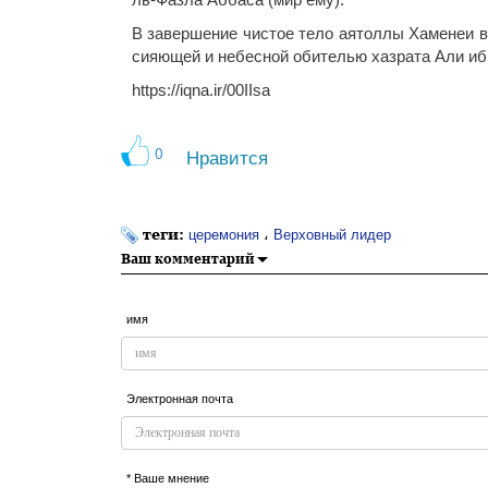
ль-Фазла Аббаса (мир ему).
В завершение чистое тело аятоллы Хаменеи в 
сияющей и небесной обителью хазрата Али иб
https://iqna.ir/00IIsa
0
Нравится
теги:
،
церемония
Верховный лидер
Ваш комментарий
имя
Электронная почта
* Ваше мнение