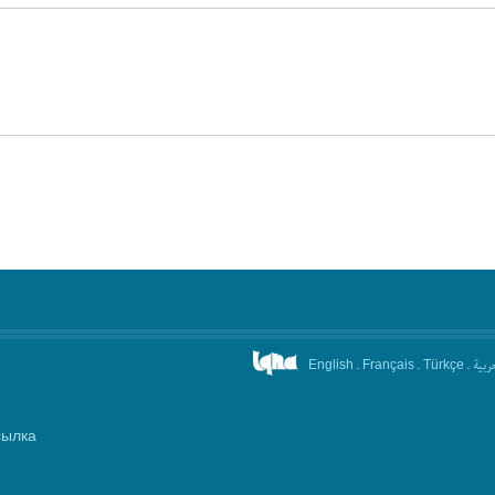
.
.
.
عربیة
English
Français
Türkçe
сылка