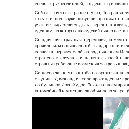
военных руководителей, продемонстрировало 
Сейчас, начиная с раннего утра, Тегеран яв
глазах и под звуки лозунгов провожают св
участие выражением долга перед его джихад
идеалам, на которых шахидский лидер настаив
Сегодняшняя траурная церемония, помимо п
проявлением национальной солидарности и ед
верности широких слоёв народа идеалам Исл
отражено в лозунгах и плакатах людей и п
страны и требование возмездия за кровь шахи
Согласно заявлению штаба по организации п
от улицы Дамаванд и после прохождения чере
до бульвара Иран-Худро. Также на всём прот
автомобилей и мотоциклов объявлено запрещ