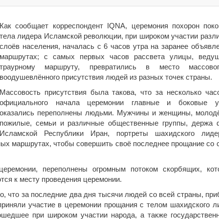
Как сообщает корреспондент IQNA, церемония похорон поко
тела лидера Исламской революции, при широком участии разл
слоёв населения, началась с 6 часов утра на заранее объявл
маршрутах; с самых первых часов рассвета улицы, веду
траурному маршруту, превратились в место массово
воодушевлённого присутствия людей из разных точек страны.
Массовость присутствия была такова, что за несколько час
официального начала церемонии главные и боковые у
оказались переполнены людьми. Мужчины и женщины, молод
пожилые, семьи и различные общественные группы, держа 
Исламской Республики Иран, портреты шахидского лид
нных маршрутах, чтобы совершить своё последнее прощание со 
еремонии, переполнены огромным потоком скорбящих, кот
тся к месту проведения церемонии.
, что за последние два дня тысячи людей со всей страны, при
риняли участие в церемонии прощания с телом шахидского л
ошедшее при широком участии народа, а также государствен