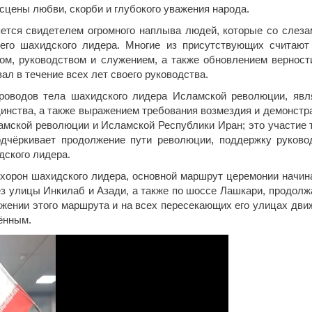
сцены любви, скорби и глубокого уважения народа.
ляется свидетелем огромного наплыва людей, которые со слеза
оего шахидского лидера. Многие из присутствующих считают
ом, руководством и служением, а также обновлением верност
ал в течение всех лет своего руководства.
роводов тела шахидского лидера Исламской революции, явл
инства, а также выражением требования возмездия и демонстр
амской революции и Исламской Республики Иран; это участие 
одчёркивает продолжение пути революции, поддержку руково
дского лидера.
охорон шахидского лидера, основной маршрут церемонии начин
з улицы Инкилаб и Азади, а также по шоссе Лашкари, продолж
яжении этого маршрута и на всех пересекающих его улицах дви
ённым.