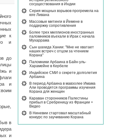
истории религиозного
сосуществования в Индии
Серия мощных взрывов прогремела на
юге Ливана
йного
Массовые митинги в Йемене в
ичных
поддержку сопротивления
енных
Более трех миллионов иностранных
щие к
паломников въехали в Ирак с начала
Мухаррама
го и
Сын шахида Хании: "Мне не хватает
наших встреч с отцом за чтением
Корана"
ов до
Паломники Арбаина в Байн-уль-
лицы
Харамейне в Кербеле
ёжь и
Индийское СМИ о секрете долголетия
Арбаина
флаги
В период Арбаина в мавзолее Имама
ера и
Али проводятся программы изучения
своим
Корана для женщин
Караван сторонников Палестины
прибыл в Сребреницу из Франции +
Видео
орые,
В Ниневии стартовал масштабный
конкурс по заучиванию Корана
быв в
идера
ных и