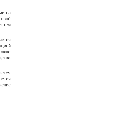
ми на
 своё
и тем
яется
ацией
также
дства
ается
ается
жение