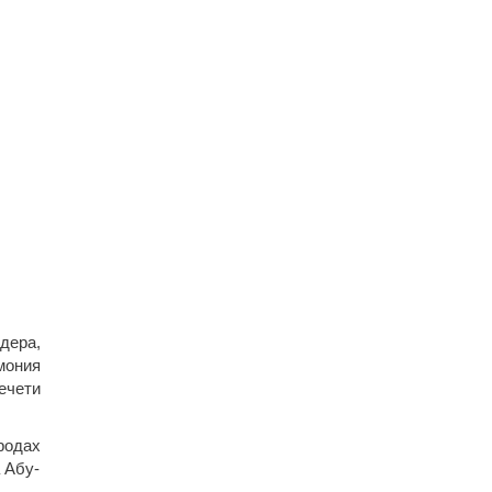
дера,
мония
ечети
родах
 Абу-