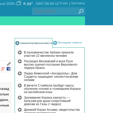
|
8.99°
, Friday 07 August 2026
GMT-00:04:12
О нас
Контакты
Последние новости
Самыепопулярныеновости
В паломничестве Арбаин приняли
участие 22 миллиона человек
Патриарх Московский и всея Руси
высоко оценил послание Верховного
лидера Ирана
Лидер йеменской «Ансаруллы»: Дом
Саудиты защищают сионистов всеми
силами
В мечети Стамбула пройдут курсы
назад
обучения чтению и толкованию Корана
на английском язык
олько
Заучивание Корана наизусть —
дане,
бальзам для души осиротевшей
девочки из Газы (+ видео)
ённые
Древний Коран Ассама: свидетельство