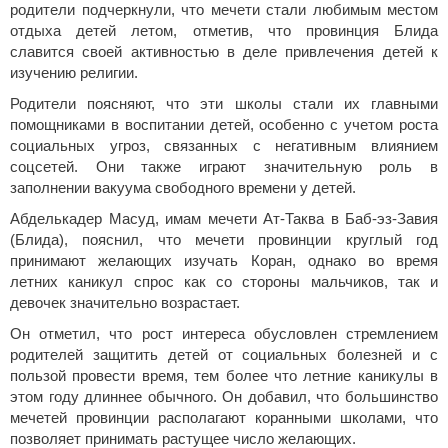
родители подчеркнули, что мечети стали любимым местом
отдыха детей летом, отметив, что провинция Блида
славится своей активностью в деле привлечения детей к
изучению религии.
Родители поясняют, что эти школы стали их главными
помощниками в воспитании детей, особенно с учетом роста
социальных угроз, связанных с негативным влиянием
соцсетей. Они также играют значительную роль в
заполнении вакуума свободного времени у детей.
Абделькадер Масуд, имам мечети Ат-Таква в Баб-эз-Завия
(Блида), пояснил, что мечети провинции круглый год
принимают желающих изучать Коран, однако во время
летних каникул спрос как со стороны мальчиков, так и
девочек значительно возрастает.
Он отметил, что рост интереса обусловлен стремлением
родителей защитить детей от социальных болезней и с
пользой провести время, тем более что летние каникулы в
этом году длиннее обычного. Он добавил, что большинство
мечетей провинции располагают коранными школами, что
позволяет принимать растущее число желающих.