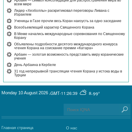
Арбаин — символ консолидации для распространения мира во
всем мире
Лидер «Хезболлы» раскритиковал переговоры Ливана с
Израилем
Ученицы в Газе прочли весь Коран наизусть за одно заседание
Всеобъемлющий характер Священного Корана
В Мекке начались международные соревнования по Священному
Корану
Объявлены подробности десятого международного конкурса
чтения Корана на соискание премии «Катара»
Арбаин — золотая возможность представить миру коранические
учения
День Арбаина в Кербеле
31 год непрерывной трансляции чтения Корана у истока воды в
Турции
Monday 10 August 2026
,
GMT-11:26:39
8.99°
Главная страница
О нас