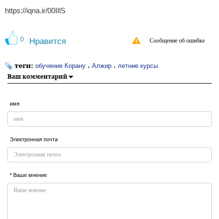
https://iqna.ir/00IIlS
0
Нравится
Сообщение об ошибке
теги:
،
،
обучение Корану
Алжир
летние курсы
Ваш комментарий
имя
Электронная почта
* Ваше мнение