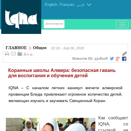
English
.
Français
.
فارسی
باز
Десктоп-версия
و
بسته
کردن
ГЛАВНОЕ
Общее
منو
10:18 - July 06, 2026
Новости ID:
3518108
Коранные школы Алжира: безопасная гавань
для воспитания и обучения детей
IQNA – С началом летних каникул мечети алжирской
провинции Блида привлекают огромное количество детей,
желающих изучать и заучивать Священный Коран.
Как сообщает
IQNA, со
ссылкой на