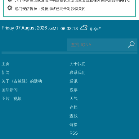
八个伊斯兰国家发表声明谴责犹太复国主义政权在阿克萨清真寺的行动
也门安萨鲁拉：曼德海峡已完全对沙特关闭
GMT-06:33:13
Friday 07 August 2026
,
9.91°
主页
关于我们
新闻
联系我们
关于《古兰经》的活动
通讯
国际新闻
投票
图片 - 视频
天气
存档
查找
链接
RSS