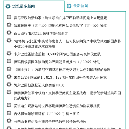
最新新闻
浏览最多新闻
肯尼亚政治活动家：殉道领袖在捍卫巴勒斯坦问题上立场坚定
法赫德国王《古兰经》印刷机构网站提供数字《古兰经》译本
百日践行“抵抗烈士领袖”的宗教训导
“哈塔姆·安比亚”中央总部发言人：任何从伊朗资产中收取款项的国家将
不被允许通过霍尔木兹海峡
卡尔巴拉圣陵注册超13,500个阿尔巴因服务与哀悼仪仗队
伊玛目侯赛因圣陵为阿尔巴因朝圣者推出《古兰经》计划
《国土报》：内塔尼亚胡或将被历史铭记为以色列最糟糕的总理
来自172个国家的1，813，188名阿尔巴因朝圣者进入伊拉克
阿尔巴因朝觐登记人数突破130万
伊朗伊斯兰革命领袖：支持黎巴嫩真主党圣战者，是伊朗伊斯兰共和国
的战略方针
爱资哈尔观察站对世界杯期间伊斯兰恐惧症加剧表示担忧
吉达博物馆珍藏稀有《古兰经》手稿 + 图片
马来西亚在伊斯兰旅游全球指数中保持领先地位