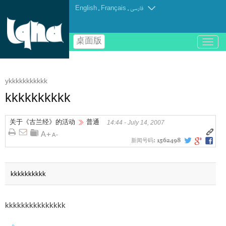
English
.
Français
.
فارسی
桌面版
باز
و
بسته
کردن
ykkkkkkkkkkk
منو
kkkkkkkkkk
关于《古兰经》的活动
普通
14:44 - July 14, 2007
新闻号码:
1562498
kkkkkkkkkk
kkkkkkkkkkkkkkk