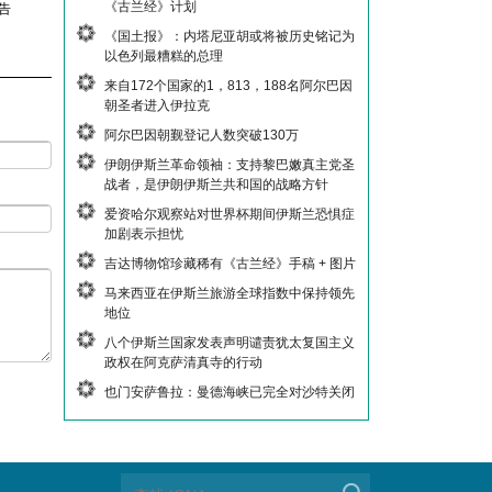
《古兰经》计划
告
《国土报》：内塔尼亚胡或将被历史铭记为
以色列最糟糕的总理
来自172个国家的1，813，188名阿尔巴因
朝圣者进入伊拉克
阿尔巴因朝觐登记人数突破130万
伊朗伊斯兰革命领袖：支持黎巴嫩真主党圣
战者，是伊朗伊斯兰共和国的战略方针
爱资哈尔观察站对世界杯期间伊斯兰恐惧症
加剧表示担忧
吉达博物馆珍藏稀有《古兰经》手稿 + 图片
马来西亚在伊斯兰旅游全球指数中保持领先
地位
八个伊斯兰国家发表声明谴责犹太复国主义
政权在阿克萨清真寺的行动
也门安萨鲁拉：曼德海峡已完全对沙特关闭