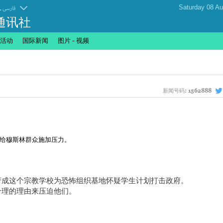
.
فارسی
通讯社
活动
国际新闻
图片 - 视频
新闻号码:
1562888
给穆斯林群众施加压力。
府成这个宗教学校为恐怖组织基地怀疑学生计划打击政府。
合理的理由来压迫他们。