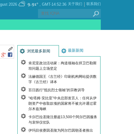
|
9.91°
关于我们
联系我们
, Saturday 08 August 2026
GMT-14:52:36
最新新闻
浏览最多新闻
肯尼亚政治活动家：殉道领袖在捍卫巴勒斯
坦问题上立场坚定
法赫德国王《古兰经》印刷机构网站提供数
字《古兰经》译本
百日践行“抵抗烈士领袖”的宗教训导
“哈塔姆·安比亚”中央总部发言人：任何从伊
朗资产中收取款项的国家将不被允许通过霍
尔木兹海峡
卡尔巴拉圣陵注册超13,500个阿尔巴因服务
与哀悼仪仗队
伊玛目侯赛因圣陵为阿尔巴因朝圣者推出