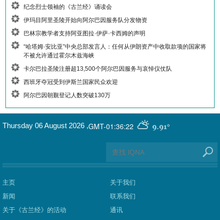
纪念烈士领袖的《古兰经》诵读会
伊玛目阿里圣陵开始向阿尔巴因服务队分发物资
巴林宗教学者支持阿亚图拉·伊萨·卡西姆的声明
“哈塔姆·安比亚”中央总部发言人：任何从伊朗资产中收取款项的国家将
不被允许通过霍尔木兹海峡
卡尔巴拉圣陵注册超13,500个阿尔巴因服务与哀悼仪仗队
西班牙夺冠受到伊斯兰国家民众欢迎
阿尔巴因朝觐登记人数突破130万
GMT-01:36:22
Thursday 06 August 2026
,
9.91°
主页
关于我们
新闻
联系我们
关于《古兰经》的活动
通讯