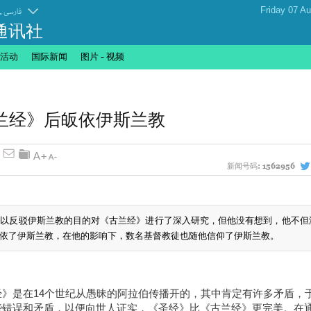
.
فارسی
通讯社
活动
国际新闻
图片 - 视频
兰经》后皈依伊斯兰教
新闻号码:
1562956
，以反驳伊斯兰教的目的对《古兰经》进行了深入研究，但他没有想到，他不但
依了伊斯兰教，在他的影响下，数名基督教徒也随他信仰了伊斯兰教。
》是在14个世纪从愚昧的阿拉伯传播开的，其中肯定有许多矛盾，
些错误和矛盾，以便向世人证实，《圣经》比《古兰经》更完美。在