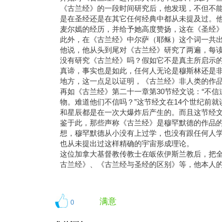
《古兰经》的一段时间研究后，他发现，不但不
是在圣经还是在其它任何经典中都从未提及过。
麦尔嫣的经历，并给予她高度赞扬，这在《圣经
此外，在《古兰经》中尔萨（耶稣）这个词一共出
他说，他从头到尾对《古兰经》研究了两遍，每读
没有研究《古兰经》吗？假如它不是真主所启示的
真谛，事实也是如此，任何人无论是穆斯林还是
地方，这一点足以证明，《古兰经》非人类的作
再如《古兰经》第二十一章第30节经文说：“不
物。难道他们不信吗？”这节经文在14个世纪前
和星辰都是在一次大爆炸后产生的。而且这节经
鉴于此，那些声称《古兰经》是穆罕默德的作品
想，穆罕默德从小没有上过学，也没有跟任何人
也从未提出过这样精确的宇宙形成理论。
这位加拿大基督教传教士在皈依伊斯兰教后，把
古兰经》、《古兰经与圣经的区别》等，他本人的邮件地址是
满意
0