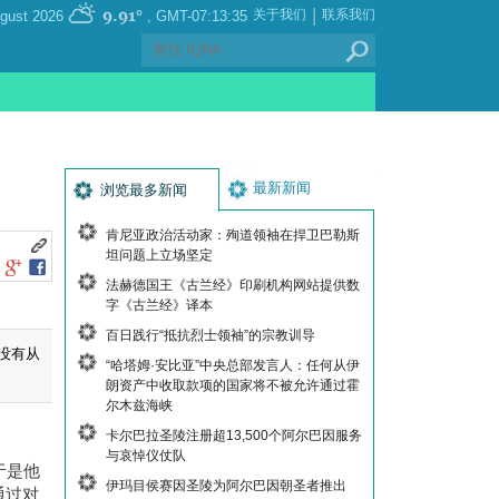
|
9.91°
关于我们
联系我们
, Friday 07 August 2026
GMT-07:13:35
最新新闻
浏览最多新闻
肯尼亚政治活动家：殉道领袖在捍卫巴勒斯
坦问题上立场坚定
法赫德国王《古兰经》印刷机构网站提供数
字《古兰经》译本
百日践行“抵抗烈士领袖”的宗教训导
没有从
“哈塔姆·安比亚”中央总部发言人：任何从伊
朗资产中收取款项的国家将不被允许通过霍
尔木兹海峡
卡尔巴拉圣陵注册超13,500个阿尔巴因服务
与哀悼仪仗队
于是他
伊玛目侯赛因圣陵为阿尔巴因朝圣者推出
通过对