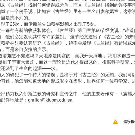
能从《古兰经》找到任何错误或矛盾，而且《古兰经》谈到的许多事
他举了一个例子说，比如在《古兰经》里有一章名叫麦尔嫣章，这章
》里是找不到的。
现了25次，而伊斯兰先知穆罕默德才出现了5次。
一遍都有新的收获和体会。《古兰经》第四章第80节经文说：“难道
，他们必定发现其中有许多差别。”这节经文道出了《古兰经》的来
非穆斯林只要认真研究《古兰经》，绝不会发现《古兰经》有错误或
品，而是来自安拉的启示。
信道者难道不知道吗？天地原是闭塞的，而我开天辟地， 我用水创造
就谈到了宇宙大爆炸，而这一理论是近代才提出来的。根据科学研究，
文还谈到了生命的起源——水。
的人的确犯了一个特大的错误，是出于对《古兰经》的无知。我们可
学习过，他怎能知道天地的形成呢？在当时，世界任何一位科学家、
全部精力投入伊斯兰教的研究和宣传之中，他的主要著作有：《震撼
：gmiller@kfupm.edu.sa
错误报