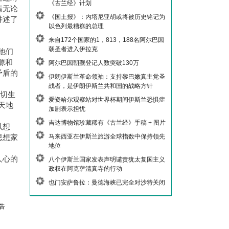
《古兰经》计划
情无论
《国土报》：内塔尼亚胡或将被历史铭记为
讲述了
以色列最糟糕的总理
来自172个国家的1，813，188名阿尔巴因
朝圣者进入伊拉克
他们
源和
阿尔巴因朝觐登记人数突破130万
矛盾的
伊朗伊斯兰革命领袖：支持黎巴嫩真主党圣
战者，是伊朗伊斯兰共和国的战略方针
一切生
爱资哈尔观察站对世界杯期间伊斯兰恐惧症
天地
加剧表示担忧
吉达博物馆珍藏稀有《古兰经》手稿 + 图片
以想
马来西亚在伊斯兰旅游全球指数中保持领先
思想家
地位
人心的
八个伊斯兰国家发表声明谴责犹太复国主义
政权在阿克萨清真寺的行动
也门安萨鲁拉：曼德海峡已完全对沙特关闭
告