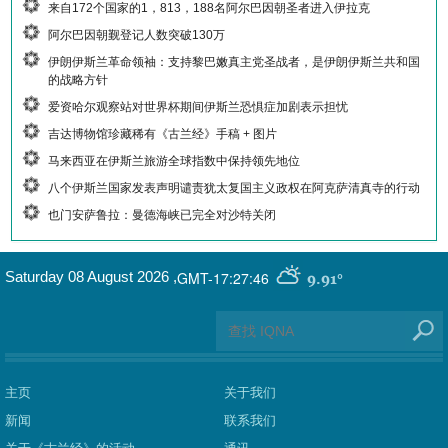
来自172个国家的1，813，188名阿尔巴因朝圣者进入伊拉克
阿尔巴因朝觐登记人数突破130万
伊朗伊斯兰革命领袖：支持黎巴嫩真主党圣战者，是伊朗伊斯兰共和国
的战略方针
爱资哈尔观察站对世界杯期间伊斯兰恐惧症加剧表示担忧
吉达博物馆珍藏稀有《古兰经》手稿 + 图片
马来西亚在伊斯兰旅游全球指数中保持领先地位
八个伊斯兰国家发表声明谴责犹太复国主义政权在阿克萨清真寺的行动
也门安萨鲁拉：曼德海峡已完全对沙特关闭
GMT-17:27:46
Saturday 08 August 2026
,
9.91°
主页
关于我们
新闻
联系我们