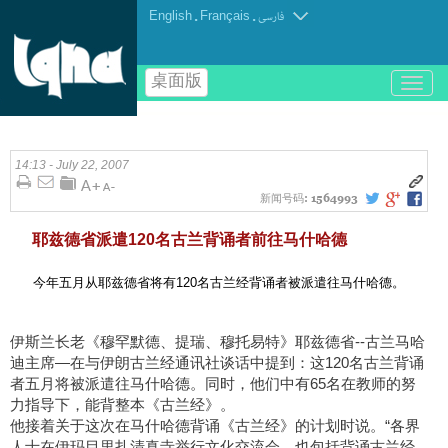
English
.
Français
.
فارسی
桌面版
باز
و
بسته
کردن
منو
14:13 - July 22, 2007
新闻号码:
1564993
耶兹德省派遣120名古兰背诵者前往马什哈德
今年五月从耶兹德省将有120名古兰经背诵者被派遣往马什哈德。
伊斯兰长老《穆罕默德、提瑞、穆托易特》耶兹德省--古兰马哈
迪主席—在与伊朗古兰经通讯社谈话中提到：这120名古兰背诵
者五月将被派遣往马什哈德。同时，他们中有65名在教师的努
力指导下，能背整本《古兰经》。
他接着关于这次在马什哈德背诵《古兰经》的计划时说。“各界
人士在伊玛目里扎清真寺举行文化交流会，也包括背诵古兰经