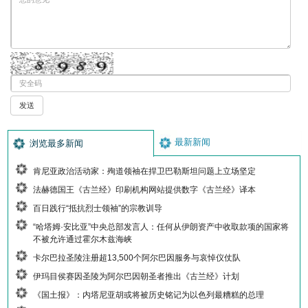
最新新闻
浏览最多新闻
肯尼亚政治活动家：殉道领袖在捍卫巴勒斯坦问题上立场坚定
法赫德国王《古兰经》印刷机构网站提供数字《古兰经》译本
百日践行“抵抗烈士领袖”的宗教训导
“哈塔姆·安比亚”中央总部发言人：任何从伊朗资产中收取款项的国家将
不被允许通过霍尔木兹海峡
卡尔巴拉圣陵注册超13,500个阿尔巴因服务与哀悼仪仗队
伊玛目侯赛因圣陵为阿尔巴因朝圣者推出《古兰经》计划
《国土报》：内塔尼亚胡或将被历史铭记为以色列最糟糕的总理