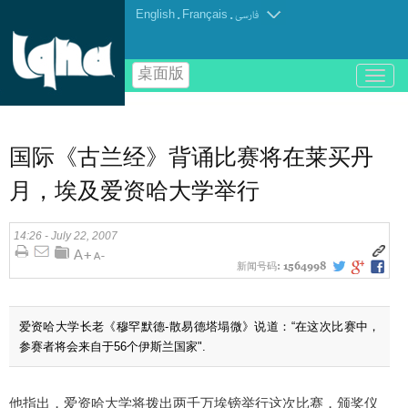
English
.
Français
.
فارسی
桌面版
باز
و
بسته
کردن
منو
国际《古兰经》背诵比赛将在莱买丹
月，埃及爱资哈大学举行
14:26 - July 22, 2007
新闻号码:
1564998
爱资哈大学长老《穆罕默德-散易德塔塌微》说道：“在这次比赛中，
参赛者将会来自于56个伊斯兰国家".
他指出，爱资哈大学将拨出两千万埃镑举行这次比赛，颁奖仪