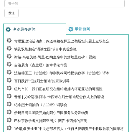
最新新闻
浏览最多新闻
肯尼亚政治活动家：殉道领袖在捍卫巴勒斯坦问题上立场坚定
埃及双胞胎在“诵读之国”节目中表现惊艳
谢赫·马哈茂德·阿里·巴纳生命中的辉煌里程碑 + 视频
吉达展出《古兰经》篇章书法作品
法赫德国王《古兰经》印刷机构网站提供数字《古兰经》译本
百日践行“抵抗烈士领袖”的宗教训导
纽约市长：我们正在研究在纽约逮捕内塔尼亚胡的可能性
音频 | 艾哈迈德·阿布·卡西米在烈士领袖纪念仪式上的诵读
纪念烈士领袖的《古兰经》诵读会
伊玛目阿里圣陵开始向阿尔巴因服务队分发物资
巴林宗教学者支持阿亚图拉·伊萨·卡西姆的声明
“哈塔姆·安比亚”中央总部发言人：任何从伊朗资产中收取款项的国家将