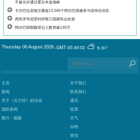
不被允许通过霍尔木兹海峡
卡尔巴拉圣陵注册超13,500个阿尔巴因服务与哀悼仪仗队
西班牙夺冠受到伊斯兰国家民众欢迎
阿尔巴因朝觐登记人数突破130万
GMT-05:49:02
Thursday 06 August 2026
,
9.91°
主页
关于我们
新闻
联系我们
关于《古兰经》的活动
通讯
国际新闻
投票
图片 - 视频
天气
存档
查找