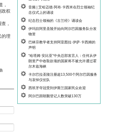
道，
音频 | 艾哈迈德·阿布·卡西米在烈士领袖纪
列政权
念仪式上的诵读
纪念烈士领袖的《古兰经》诵读会
调查，
伊玛目阿里圣陵开始向阿尔巴因服务队分发
物资
民的理
巴林宗教学者支持阿亚图拉·伊萨·卡西姆的
声明
“哈塔姆·安比亚”中央总部发言人：任何从伊
朗资产中收取款项的国家将不被允许通过霍
尔木兹海峡
告
卡尔巴拉圣陵注册超13,500个阿尔巴因服务
与哀悼仪仗队
西班牙夺冠受到伊斯兰国家民众欢迎
阿尔巴因朝觐登记人数突破130万