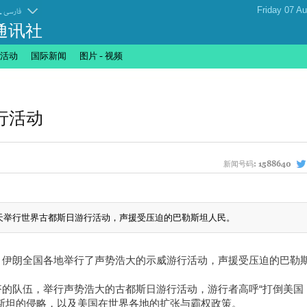
.
فارسی
通讯社
活动
国际新闻
图片 - 视频
行活动
新闻号码:
1588640
今天举行世界古都斯日游行活动，声援受压迫的巴勒斯坦人民。
，伊朗全国各地举行了声势浩大的示威游行活动，声援受压迫的巴勒
的队伍，举行声势浩大的古都斯日游行活动，游行者高呼“打倒美国
斯坦的侵略，以及美国在世界各地的扩张与霸权政策。