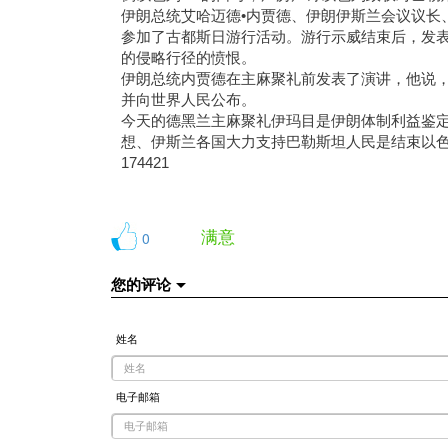
伊朗总统艾哈迈德•内贾德、伊朗伊斯兰会议议长
参加了古都斯日游行活动。游行示威结束后，发
的侵略行径的愤恨。
伊朗总统内贾德在主麻聚礼前发表了演讲，他说
并向世界人民公布。
今天的德黑兰主麻聚礼伊玛目是伊朗体制利益鉴
想、伊斯兰各国大力支持巴勒斯坦人民是结束以
174421
满意
0
您的评论
姓名
电子邮箱