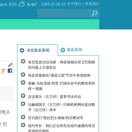
|
9.91°
关于我们
联系我们
, Friday 07 August 2026
GMT-23:25:23
最新新闻
浏览最多新闻
肯尼亚政治活动家：殉道领袖在捍卫巴勒斯
坦问题上立场坚定
埃及双胞胎在“诵读之国”节目中表现惊艳
谢赫·马哈茂德·阿里·巴纳生命中的辉煌里程
碑 + 视频
吉达展出《古兰经》篇章书法作品
法赫德国王《古兰经》印刷机构网站提供数
字《古兰经》译本
斯坦人
百日践行“抵抗烈士领袖”的宗教训导
！打
纽约市长：我们正在研究在纽约逮捕内塔尼
亚胡的可能性