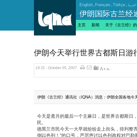
English
.
Français
.
Türkçe
.
العربیة
伊朗国际古兰经
主页
新闻
关于《古兰经》的
伊朗今天举行世界古都斯日游
19:31 - October 05, 2007
伊朗《古兰经》通讯社（IQNA）消息：伊朗全国各地
今天是斋月的最后一个主麻日，是世界古都斯日
民。
德黑兰市民今天一大早就纷纷走上街头，排列整齐
倒以色列！”的口号，严厉声讨以色列政权对巴勒