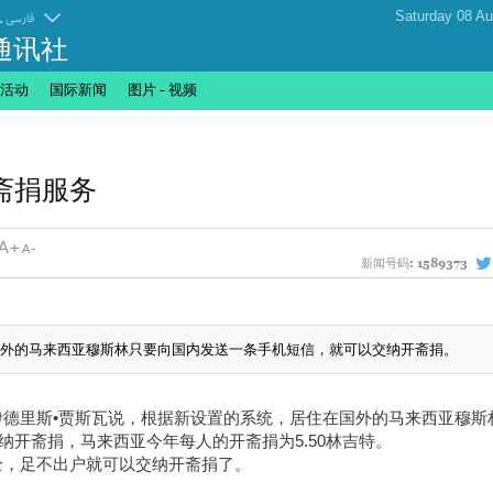
.
فارسی
通讯社
活动
国际新闻
图片 - 视频
斋捐服务
新闻号码:
1589373
在国外的马来西亚穆斯林只要向国内发送一条手机短信，就可以交纳开斋捐。
德里斯•贾斯瓦说，根据新设置的系统，居住在国外的马来西亚穆斯
交纳开斋捐，马来西亚今年每人的开斋捐为5.50林吉特。
全，足不出户就可以交纳开斋捐了。