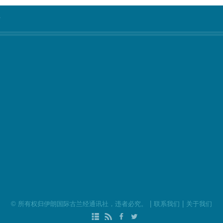
°
|
|
©
所有权归伊朗国际古兰经通讯社，违者必究。
联系我们
关于我们