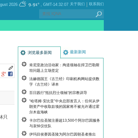
|
9.91°
关于我们
联系我们
, Saturday 08 August 2026
GMT-14:32:07
最新新闻
浏览最多新闻
肯尼亚政治活动家：殉道领袖在捍卫巴勒斯
坦问题上立场坚定
法赫德国王《古兰经》印刷机构网站提供数
字《古兰经》译本
百日践行“抵抗烈士领袖”的宗教训导
“哈塔姆·安比亚”中央总部发言人：任何从伊
朗资产中收取款项的国家将不被允许通过霍
尔木兹海峡
林只
卡尔巴拉圣陵注册超13,500个阿尔巴因服务
与哀悼仪仗队
伊玛目侯赛因圣陵为阿尔巴因朝圣者推出