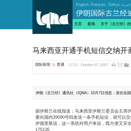
English
.
Français
.
Türkçe
.
العربیة
伊朗国际古兰经
主页
新闻
关于《古兰经》的
马来西亚开通手机短信交纳开
国际新闻
普通
17:21 - October 07, 2007
伊朗《古兰经》通讯社（IQNA）10月7日消息：居住
据伊斯兰在线报道：马来西亚伊斯兰委员会主席伊
要向国内39090号码发送一条手机短信，就可以
伊德里斯说，这一系统对用户来说，既方便又安
175135