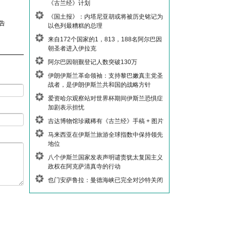
《古兰经》计划
《国土报》：内塔尼亚胡或将被历史铭记为
告
以色列最糟糕的总理
来自172个国家的1，813，188名阿尔巴因
朝圣者进入伊拉克
阿尔巴因朝觐登记人数突破130万
伊朗伊斯兰革命领袖：支持黎巴嫩真主党圣
战者，是伊朗伊斯兰共和国的战略方针
爱资哈尔观察站对世界杯期间伊斯兰恐惧症
加剧表示担忧
吉达博物馆珍藏稀有《古兰经》手稿 + 图片
马来西亚在伊斯兰旅游全球指数中保持领先
地位
八个伊斯兰国家发表声明谴责犹太复国主义
政权在阿克萨清真寺的行动
也门安萨鲁拉：曼德海峡已完全对沙特关闭