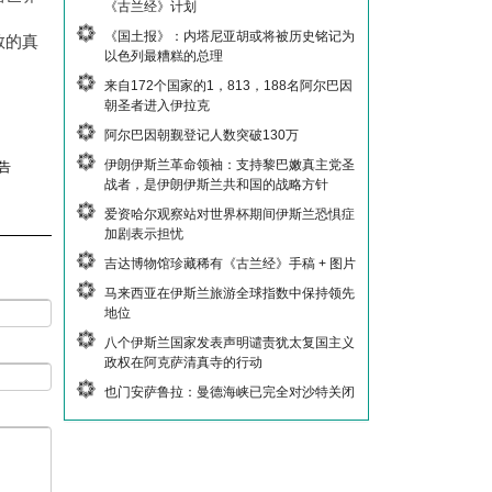
《古兰经》计划
《国土报》：内塔尼亚胡或将被历史铭记为
教的真
以色列最糟糕的总理
来自172个国家的1，813，188名阿尔巴因
朝圣者进入伊拉克
阿尔巴因朝觐登记人数突破130万
伊朗伊斯兰革命领袖：支持黎巴嫩真主党圣
告
战者，是伊朗伊斯兰共和国的战略方针
爱资哈尔观察站对世界杯期间伊斯兰恐惧症
加剧表示担忧
吉达博物馆珍藏稀有《古兰经》手稿 + 图片
马来西亚在伊斯兰旅游全球指数中保持领先
地位
八个伊斯兰国家发表声明谴责犹太复国主义
政权在阿克萨清真寺的行动
也门安萨鲁拉：曼德海峡已完全对沙特关闭