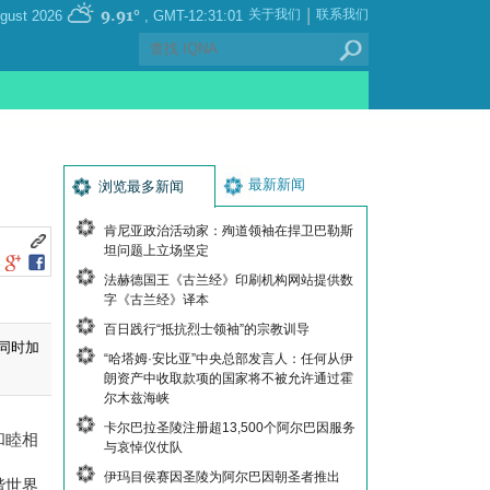
|
9.91°
关于我们
联系我们
, Saturday 08 August 2026
GMT-12:31:01
最新新闻
浏览最多新闻
肯尼亚政治活动家：殉道领袖在捍卫巴勒斯
坦问题上立场坚定
法赫德国王《古兰经》印刷机构网站提供数
字《古兰经》译本
百日践行“抵抗烈士领袖”的宗教训导
同时加
“哈塔姆·安比亚”中央总部发言人：任何从伊
朗资产中收取款项的国家将不被允许通过霍
尔木兹海峡
卡尔巴拉圣陵注册超13,500个阿尔巴因服务
和睦相
与哀悼仪仗队
伊玛目侯赛因圣陵为阿尔巴因朝圣者推出
谐世界