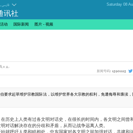
.
فارسی
通讯社
活动
国际新闻
图片 - 视频
新闻号码:
1590225
阿拉伯要求起草维护宗教国际法，以维护世界各大宗教的权利，免遭侮辱和亵渎，
，在历史上人类有过各文明对话史，在很长的时间内，各文明之间曾
文明对话解决存在的分歧和矛盾，从而让战争远离人类。
开始就呼吁人类和睦相处，中东国家对各文明之间加强对话，共建和