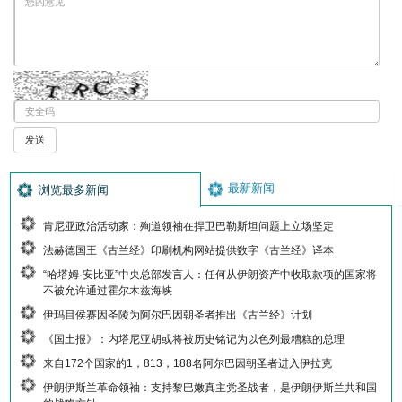
最新新闻
浏览最多新闻
肯尼亚政治活动家：殉道领袖在捍卫巴勒斯坦问题上立场坚定
法赫德国王《古兰经》印刷机构网站提供数字《古兰经》译本
“哈塔姆·安比亚”中央总部发言人：任何从伊朗资产中收取款项的国家将
不被允许通过霍尔木兹海峡
伊玛目侯赛因圣陵为阿尔巴因朝圣者推出《古兰经》计划
《国土报》：内塔尼亚胡或将被历史铭记为以色列最糟糕的总理
来自172个国家的1，813，188名阿尔巴因朝圣者进入伊拉克
伊朗伊斯兰革命领袖：支持黎巴嫩真主党圣战者，是伊朗伊斯兰共和国