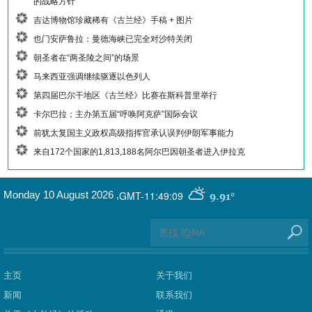
的战略方针
吉达博物馆珍藏稀有《古兰经》手稿 + 图片
也门安萨鲁拉：曼德海峡已完全对沙特关闭
朝圣者在“两圣陵之间”的场景
马来西亚强调继续驱逐以色列人
第四届巴尔干地区《古兰经》比赛在斯科普里举行
卡尔巴拉；主办第五届“呼唤阿克萨”国际会议
前犹太复国主义政权高级指挥官承认误判伊朗军事能力
来自172个国家的1,813,188名阿尔巴因朝圣者进入伊拉克
GMT-11:49:09
Monday 10 August 2026
,
9.91°
主页
关于我们
新闻
联系我们