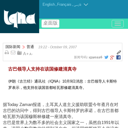
English
.
Français
.
فارسی
桌面版
باز
و
بسته
کردن
国际新闻
普通
منو
19:22 - October 09, 2007
新闻号码:
1590226
古巴领导人支持在该国修建清真寺
伊朗《古兰经》通讯社（IQNA）10月9日消息：古巴领导人卡斯特
罗表示，他支持在该国首都哈瓦那修建清真寺。
据Today Zaman报道，土耳其人道主义援助联盟今年斋月在对
古巴的访问中，得到古巴领导人卡斯特罗的承诺，在古巴首都
哈瓦那为该国穆斯林修建一座清真寺。
古巴是世界上为数不多的社会主义国家之一，虽然自1991年以