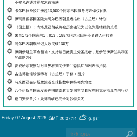
不被允许通过霍尔木兹海峡
卡尔巴拉圣陵注册超13,500个阿尔巴因服务与哀悼仪仗队
伊玛目侯赛因圣陵为阿尔巴因朝圣者推出《古兰经》计划
《国土报》：内塔尼亚胡或将被历史铭记为以色列最糟糕的总理
来自172个国家的1，813，188名阿尔巴因朝圣者进入伊拉克
阿尔巴因朝觐登记人数突破130万
伊朗伊斯兰革命领袖：支持黎巴嫩真主党圣战者，是伊朗伊斯兰共和国
的战略方针
爱资哈尔观察站对世界杯期间伊斯兰恐惧症加剧表示担忧
吉达博物馆珍藏稀有《古兰经》手稿 + 图片
马来西亚在伊斯兰旅游全球指数中保持领先地位
八个伊斯兰国家发表声明谴责犹太复国主义政权在阿克萨清真寺的行动
也门安萨鲁拉：曼德海峡已完全对沙特关闭
GMT-20:07:14
Friday 07 August 2026
,
9.91°