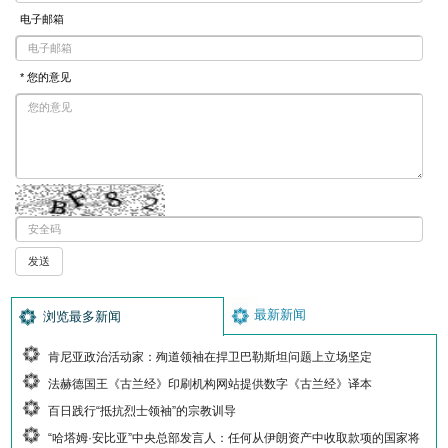
电子邮箱
* 您的意见
最新新闻
浏览最多新闻
肯尼亚政治活动家：殉道领袖在捍卫巴勒斯坦问题上立场坚定
法赫德国王《古兰经》印刷机构网站提供数字《古兰经》译本
百日践行“抵抗烈士领袖”的宗教训导
“哈塔姆·安比亚”中央总部发言人：任何从伊朗资产中收取款项的国家将