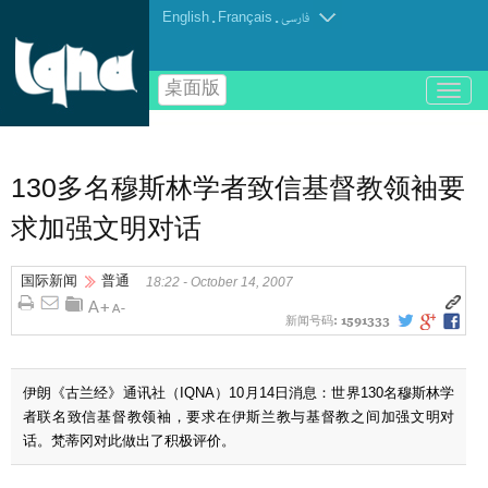
English
.
Français
.
فارسی
桌面版
باز
و
بسته
کردن
منو
130多名穆斯林学者致信基督教领袖要
求加强文明对话
国际新闻
普通
18:22 - October 14, 2007
新闻号码:
1591333
伊朗《古兰经》通讯社（IQNA）10月14日消息：世界130名穆斯林学
者联名致信基督教领袖，要求在伊斯兰教与基督教之间加强文明对
话。梵蒂冈对此做出了积极评价。