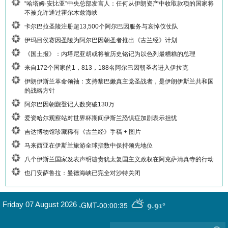
“哈塔姆·安比亚”中央总部发言人：任何从伊朗资产中收取款项的国家将
不被允许通过霍尔木兹海峡
卡尔巴拉圣陵注册超13,500个阿尔巴因服务与哀悼仪仗队
伊玛目侯赛因圣陵为阿尔巴因朝圣者推出《古兰经》计划
《国土报》：内塔尼亚胡或将被历史铭记为以色列最糟糕的总理
来自172个国家的1，813，188名阿尔巴因朝圣者进入伊拉克
伊朗伊斯兰革命领袖：支持黎巴嫩真主党圣战者，是伊朗伊斯兰共和国
的战略方针
阿尔巴因朝觐登记人数突破130万
爱资哈尔观察站对世界杯期间伊斯兰恐惧症加剧表示担忧
吉达博物馆珍藏稀有《古兰经》手稿 + 图片
马来西亚在伊斯兰旅游全球指数中保持领先地位
八个伊斯兰国家发表声明谴责犹太复国主义政权在阿克萨清真寺的行动
也门安萨鲁拉：曼德海峡已完全对沙特关闭
GMT-00:00:35
Friday 07 August 2026
,
9.91°