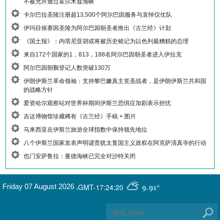
不被允许通过霍尔木兹海峡
卡尔巴拉圣陵注册超13,500个阿尔巴因服务与哀悼仪仗队
伊玛目侯赛因圣陵为阿尔巴因朝圣者推出《古兰经》计划
《国土报》：内塔尼亚胡或将被历史铭记为以色列最糟糕的总理
来自172个国家的1，813，188名阿尔巴因朝圣者进入伊拉克
阿尔巴因朝觐登记人数突破130万
伊朗伊斯兰革命领袖：支持黎巴嫩真主党圣战者，是伊朗伊斯兰共和国
的战略方针
爱资哈尔观察站对世界杯期间伊斯兰恐惧症加剧表示担忧
吉达博物馆珍藏稀有《古兰经》手稿 + 图片
马来西亚在伊斯兰旅游全球指数中保持领先地位
八个伊斯兰国家发表声明谴责犹太复国主义政权在阿克萨清真寺的行动
也门安萨鲁拉：曼德海峡已完全对沙特关闭
GMT-17:24:20
Friday 07 August 2026
,
9.91°