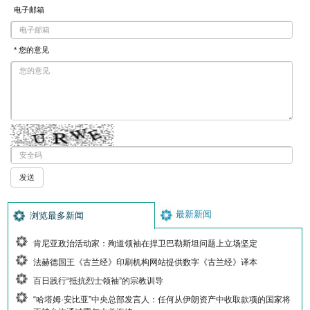
电子邮箱
* 您的意见
最新新闻
浏览最多新闻
肯尼亚政治活动家：殉道领袖在捍卫巴勒斯坦问题上立场坚定
法赫德国王《古兰经》印刷机构网站提供数字《古兰经》译本
百日践行“抵抗烈士领袖”的宗教训导
“哈塔姆·安比亚”中央总部发言人：任何从伊朗资产中收取款项的国家将