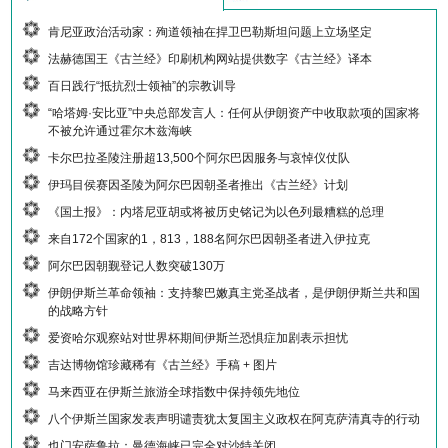
肯尼亚政治活动家：殉道领袖在捍卫巴勒斯坦问题上立场坚定
法赫德国王《古兰经》印刷机构网站提供数字《古兰经》译本
百日践行“抵抗烈士领袖”的宗教训导
“哈塔姆·安比亚”中央总部发言人：任何从伊朗资产中收取款项的国家将
不被允许通过霍尔木兹海峡
卡尔巴拉圣陵注册超13,500个阿尔巴因服务与哀悼仪仗队
伊玛目侯赛因圣陵为阿尔巴因朝圣者推出《古兰经》计划
《国土报》：内塔尼亚胡或将被历史铭记为以色列最糟糕的总理
来自172个国家的1，813，188名阿尔巴因朝圣者进入伊拉克
阿尔巴因朝觐登记人数突破130万
伊朗伊斯兰革命领袖：支持黎巴嫩真主党圣战者，是伊朗伊斯兰共和国
的战略方针
爱资哈尔观察站对世界杯期间伊斯兰恐惧症加剧表示担忧
吉达博物馆珍藏稀有《古兰经》手稿 + 图片
马来西亚在伊斯兰旅游全球指数中保持领先地位
八个伊斯兰国家发表声明谴责犹太复国主义政权在阿克萨清真寺的行动
也门安萨鲁拉：曼德海峡已完全对沙特关闭