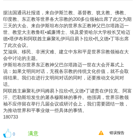
据法国通讯社报道，来自伊斯兰教、基督教、犹太教、佛教、
印度教、东正教等世界各大宗教的200多位领袖出席了此次为期
三天的大会。来自伊斯坦布尔的世界东正教神父巴尔塔路迈一
世、教堂大主教鲁旺•威廉博士、埃及爱资哈尔大学校长艾哈迈
德•塔伊布和阿联酋主麻聚礼伊玛目易卜拉欣•扎义德•丁等出席
了此次会议。
艾滋病、移民、非洲灾难、建立中东和平是世界宗教领袖在大
会中讨论的主题。
伊斯坦布尔世界东正教神父巴尔塔路迈一世在大会开幕式上
说：如果文明间对话，无视各宗教的传统文化价值，就不会取
得结果。我们在进行文明间对话的同时，还要推动文化间对
话。
阿联酋主麻聚礼伊玛姆易卜拉欣•扎义德•丁谴责在伊拉克、阿富
汗、巴勒斯坦发生的屠杀穆斯林的事件。他强调，世界宗教领
袖不应停留在举行几届会议或研讨会上，我们需要团结一致，
为推动世界和平事业做一些具体的事情。
180733
满意
0
错误报告