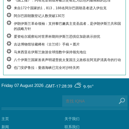
《国土报》：内塔尼亚胡或将被历史铭记为以色列最糟糕的总理
来自172个国家的1，813，188名阿尔巴因朝圣者进入伊拉克
阿尔巴因朝觐登记人数突破130万
伊朗伊斯兰革命领袖：支持黎巴嫩真主党圣战者，是伊朗伊斯兰共和国
的战略方针
爱资哈尔观察站对世界杯期间伊斯兰恐惧症加剧表示担忧
吉达博物馆珍藏稀有《古兰经》手稿 + 图片
马来西亚在伊斯兰旅游全球指数中保持领先地位
八个伊斯兰国家发表声明谴责犹太复国主义政权在阿克萨清真寺的行动
也门安萨鲁拉：曼德海峡已完全对沙特关闭
GMT-17:28:39
Friday 07 August 2026
,
9.91°
主页
关于我们
新闻
联系我们