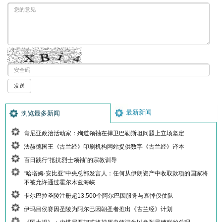
最新新闻
浏览最多新闻
肯尼亚政治活动家：殉道领袖在捍卫巴勒斯坦问题上立场坚定
法赫德国王《古兰经》印刷机构网站提供数字《古兰经》译本
百日践行“抵抗烈士领袖”的宗教训导
“哈塔姆·安比亚”中央总部发言人：任何从伊朗资产中收取款项的国家将
不被允许通过霍尔木兹海峡
卡尔巴拉圣陵注册超13,500个阿尔巴因服务与哀悼仪仗队
伊玛目侯赛因圣陵为阿尔巴因朝圣者推出《古兰经》计划