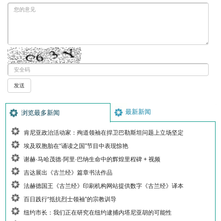
最新新闻
浏览最多新闻
肯尼亚政治活动家：殉道领袖在捍卫巴勒斯坦问题上立场坚定
埃及双胞胎在“诵读之国”节目中表现惊艳
谢赫·马哈茂德·阿里·巴纳生命中的辉煌里程碑 + 视频
吉达展出《古兰经》篇章书法作品
法赫德国王《古兰经》印刷机构网站提供数字《古兰经》译本
百日践行“抵抗烈士领袖”的宗教训导
纽约市长：我们正在研究在纽约逮捕内塔尼亚胡的可能性