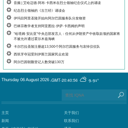
音频 | 艾哈迈德·阿布·卡西米在烈士领袖纪念仪式上的诵读
纪念烈士领袖的《古兰经》诵读会
伊玛目阿里圣陵开始向阿尔巴因服务队分发物资
巴林宗教学者支持阿亚图拉·伊萨·卡西姆的声明
“哈塔姆·安比亚”中央总部发言人：任何从伊朗资产中收取款项的国家将
不被允许通过霍尔木兹海峡
卡尔巴拉圣陵注册超13,500个阿尔巴因服务与哀悼仪仗队
西班牙夺冠受到伊斯兰国家民众欢迎
阿尔巴因朝觐登记人数突破130万
GMT-20:40:56
Thursday 06 August 2026
,
9.91°
主页
关于我们
新闻
联系我们