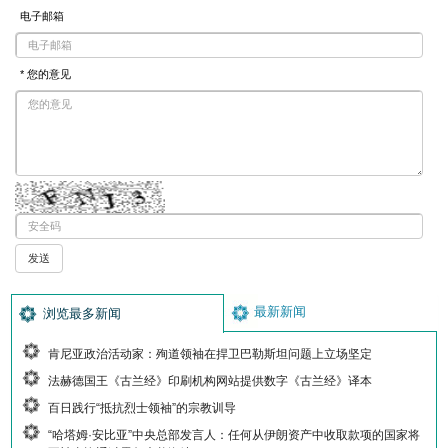
电子邮箱
* 您的意见
最新新闻
浏览最多新闻
肯尼亚政治活动家：殉道领袖在捍卫巴勒斯坦问题上立场坚定
法赫德国王《古兰经》印刷机构网站提供数字《古兰经》译本
百日践行“抵抗烈士领袖”的宗教训导
“哈塔姆·安比亚”中央总部发言人：任何从伊朗资产中收取款项的国家将