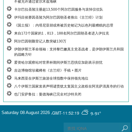
不被允许通过霍尔木兹海峡
卡尔巴拉圣陵注册超13,500个阿尔巴因服务与哀悼仪仗队
伊玛目侯赛因圣陵为阿尔巴因朝圣者推出《古兰经》计划
《国土报》：内塔尼亚胡或将被历史铭记为以色列最糟糕的总理
来自172个国家的1，813，188名阿尔巴因朝圣者进入伊拉克
阿尔巴因朝觐登记人数突破130万
伊朗伊斯兰革命领袖：支持黎巴嫩真主党圣战者，是伊朗伊斯兰共和国
的战略方针
爱资哈尔观察站对世界杯期间伊斯兰恐惧症加剧表示担忧
吉达博物馆珍藏稀有《古兰经》手稿 + 图片
马来西亚在伊斯兰旅游全球指数中保持领先地位
八个伊斯兰国家发表声明谴责犹太复国主义政权在阿克萨清真寺的行动
也门安萨鲁拉：曼德海峡已完全对沙特关闭
GMT-11:52:19
Saturday 08 August 2026
,
9.91°