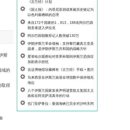
《古兰经》计划
《国土报》：内塔尼亚胡或将被历史铭记为
以色列最糟糕的总理
来自172个国家的1，813，188名阿尔巴因
朝圣者进入伊拉克
阿尔巴因朝觐登记人数突破130万
伊朗伊斯兰革命领袖：支持黎巴嫩真主党圣
战者，是伊朗伊斯兰共和国的战略方针
伊斯
爱资哈尔观察站对世界杯期间伊斯兰恐惧症
加剧表示担忧
吉达博物馆珍藏稀有《古兰经》手稿 + 图片
领域的
马来西亚在伊斯兰旅游全球指数中保持领先
地位
动取得
八个伊斯兰国家发表声明谴责犹太复国主义
政权在阿克萨清真寺的行动
也门安萨鲁拉：曼德海峡已完全对沙特关闭
告