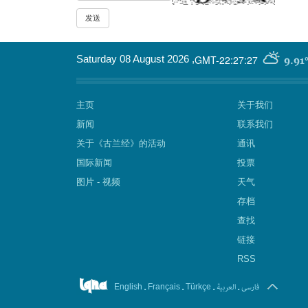
GMT-22:27:27
Saturday 08 August 2026
,
9.91
主页
关于我们
新闻
联系我们
关于《古兰经》的活动
通讯
国际新闻
投票
图片 - 视频
天气
存档
查找
链接
RSS
.
.
.
العربیة
.
فارسی
English
Français
Türkçe