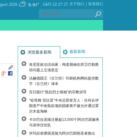
|
9.91°
关于我们
联系我们
, Saturday 08 August 2026
GMT-22:27:27
最新新闻
浏览最多新闻
肯尼亚政治活动家：殉道领袖在捍卫巴勒斯
坦问题上立场坚定
法赫德国王《古兰经》印刷机构网站提供数
字《古兰经》译本
百日践行“抵抗烈士领袖”的宗教训导
“哈塔姆·安比亚”中央总部发言人：任何从伊
朗资产中收取款项的国家将不被允许通过霍
尔木兹海峡
卡尔巴拉圣陵注册超13,500个阿尔巴因服务
与哀悼仪仗队
伊玛目侯赛因圣陵为阿尔巴因朝圣者推出