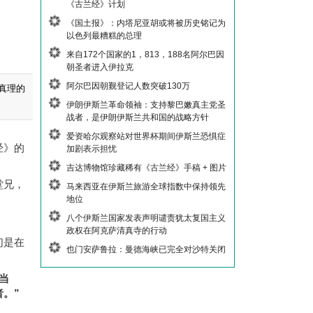
《古兰经》计划
《国土报》：内塔尼亚胡或将被历史铭记为
以色列最糟糕的总理
来自172个国家的1，813，188名阿尔巴因
朝圣者进入伊拉克
阿尔巴因朝觐登记人数突破130万
真理的
伊朗伊斯兰革命领袖：支持黎巴嫩真主党圣
战者，是伊朗伊斯兰共和国的战略方针
爱资哈尔观察站对世界杯期间伊斯兰恐惧症
经》的
加剧表示担忧
吉达博物馆珍藏稀有《古兰经》手稿 + 图片
堂兄，
马来西亚在伊斯兰旅游全球指数中保持领先
地位
八个伊斯兰国家发表声明谴责犹太复国主义
政权在阿克萨清真寺的行动
们是在
也门安萨鲁拉：曼德海峡已完全对沙特关闭
当
者。
”