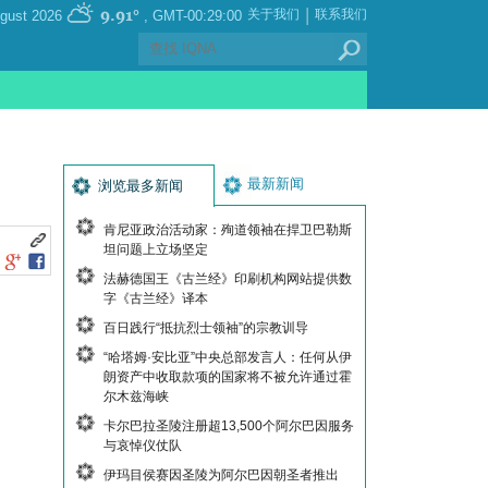
|
9.91°
关于我们
联系我们
, Saturday 08 August 2026
GMT-00:29:00
最新新闻
浏览最多新闻
肯尼亚政治活动家：殉道领袖在捍卫巴勒斯
坦问题上立场坚定
法赫德国王《古兰经》印刷机构网站提供数
字《古兰经》译本
百日践行“抵抗烈士领袖”的宗教训导
“哈塔姆·安比亚”中央总部发言人：任何从伊
朗资产中收取款项的国家将不被允许通过霍
尔木兹海峡
卡尔巴拉圣陵注册超13,500个阿尔巴因服务
与哀悼仪仗队
伊玛目侯赛因圣陵为阿尔巴因朝圣者推出