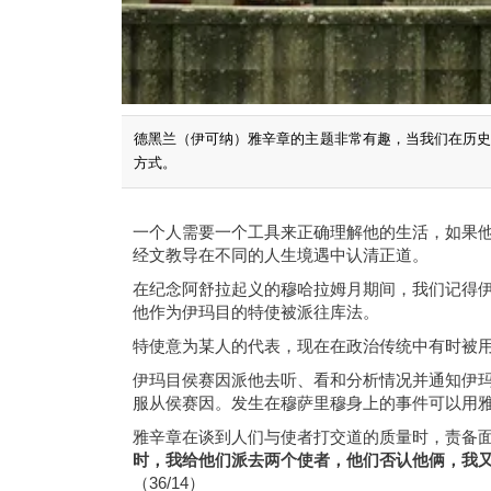
德黑兰（伊可纳）雅辛章的主题非常有趣，当我们在历
方式。
一个人需要一个工具来正确理解他的生活，如果
经文教导在不同的人生境遇中认清正道。
在纪念阿舒拉起义的穆哈拉姆月期间，我们记得
他作为伊玛目的特使被派往库法。
特使意为某人的代表，现在在政治传统中有时被
伊玛目侯赛因派他去听、看和分析情况并通知伊
服从侯赛因。发生在穆萨里穆身上的事件可以用
雅辛章在谈到人们与使者打交道的质量时，责备
时，我给他们派去两个使者，他们否认他俩，我
（36/14）