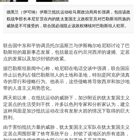
德黑兰（伊可纳）伊斯兰抵抗运动哈马斯政治局局长强调，包括该政
权战争部长本尼甘茨在内的犹太复国主义政权官员对巴勒斯坦民族的
威胁是不可接受的，联合国必须阻止该政权继续对巴勒斯坦人犯罪。
联合国中东和平协调员托尔温斯兰与伊斯梅尔哈尼耶讨论了巴
勒斯坦的最新事态发展，包括最近在约旦河西岸的逮捕、定居
点的发展以及加沙封锁的收紧。
据巴勒斯坦新闻中心称，哈尼耶在电话交谈中强调，联合国应
停止以色列占领巴勒斯坦人的土地和圣地，特别是阿克萨清真
寺的罪行和侵略行为。他表示，这些侵略将导致西岸和加沙地
带的人道主义局势恶化。
两天前以来，在抵抗运动的威胁下，加沙附近的犹太复国主义
定居点的生活受到干扰，许多以色列专家和分析家认为，建立
这种局面是加沙抵抗运动在没有发射火箭的情况下取得的巨大
胜利。
由于害怕抵抗力量的威胁，犹太复国主义军队在犹太复国主义
定居点周围部署了铁穹系统平台，封锁了该地区的所有道路，