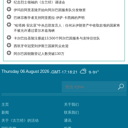
纪念烈士领袖的《古兰经》诵读会
伊玛目阿里圣陵开始向阿尔巴因服务队分发物资
巴林宗教学者支持阿亚图拉·伊萨·卡西姆的声明
“哈塔姆·安比亚”中央总部发言人：任何从伊朗资产中收取款项的国家将
不被允许通过霍尔木兹海峡
卡尔巴拉圣陵注册超13,500个阿尔巴因服务与哀悼仪仗队
西班牙夺冠受到伊斯兰国家民众欢迎
阿尔巴因朝觐登记人数突破130万
GMT-17:18:21
Thursday 06 August 2026
,
9.91°
主页
关于我们
新闻
联系我们
关于《古兰经》的活动
通讯