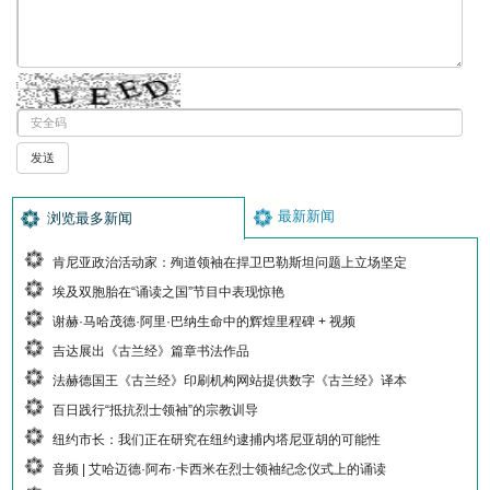
最新新闻
浏览最多新闻
肯尼亚政治活动家：殉道领袖在捍卫巴勒斯坦问题上立场坚定
埃及双胞胎在“诵读之国”节目中表现惊艳
谢赫·马哈茂德·阿里·巴纳生命中的辉煌里程碑 + 视频
吉达展出《古兰经》篇章书法作品
法赫德国王《古兰经》印刷机构网站提供数字《古兰经》译本
百日践行“抵抗烈士领袖”的宗教训导
纽约市长：我们正在研究在纽约逮捕内塔尼亚胡的可能性
音频 | 艾哈迈德·阿布·卡西米在烈士领袖纪念仪式上的诵读