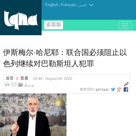
English
.
Français
.
فارسی
桌面版
باز
و
بسته
کردن
منو
伊斯梅尔·哈尼耶：联合国必须阻止以
色列继续对巴勒斯坦人犯罪
首页
普通
16:49 - August 06, 2022
新闻号码:
3471341