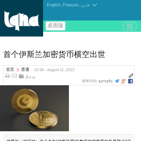
English
.
Français
.
فارسی
桌面版
باز
و
بسته
کردن
منو
首个伊斯兰加密货币横空出世
首页
普通
10:58 - August 11, 2022
新闻号码:
3471363