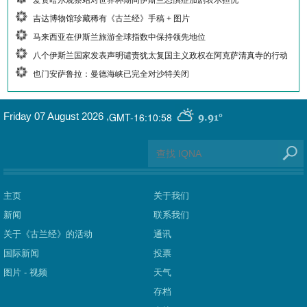
吉达博物馆珍藏稀有《古兰经》手稿 + 图片
马来西亚在伊斯兰旅游全球指数中保持领先地位
八个伊斯兰国家发表声明谴责犹太复国主义政权在阿克萨清真寺的行动
也门安萨鲁拉：曼德海峡已完全对沙特关闭
GMT-16:10:58
Friday 07 August 2026
,
9.91°
主页
关于我们
新闻
联系我们
关于《古兰经》的活动
通讯
国际新闻
投票
图片 - 视频
天气
存档