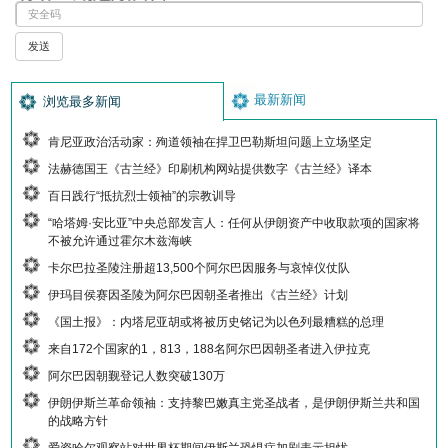
最新新闻
浏览最多新闻
肯尼亚政治活动家：殉道领袖在捍卫巴勒斯坦问题上立场坚定
法赫德国王《古兰经》印刷机构网站提供数字《古兰经》译本
百日践行“抵抗烈士领袖”的宗教训导
“哈塔姆·安比亚”中央总部发言人：任何从伊朗资产中收取款项的国家将
不被允许通过霍尔木兹海峡
卡尔巴拉圣陵注册超13,500个阿尔巴因服务与哀悼仪仗队
伊玛目侯赛因圣陵为阿尔巴因朝圣者推出《古兰经》计划
《国土报》：内塔尼亚胡或将被历史铭记为以色列最糟糕的总理
来自172个国家的1，813，188名阿尔巴因朝圣者进入伊拉克
阿尔巴因朝觐登记人数突破130万
伊朗伊斯兰革命领袖：支持黎巴嫩真主党圣战者，是伊朗伊斯兰共和国
的战略方针
爱资哈尔观察站对世界杯期间伊斯兰恐惧症加剧表示担忧