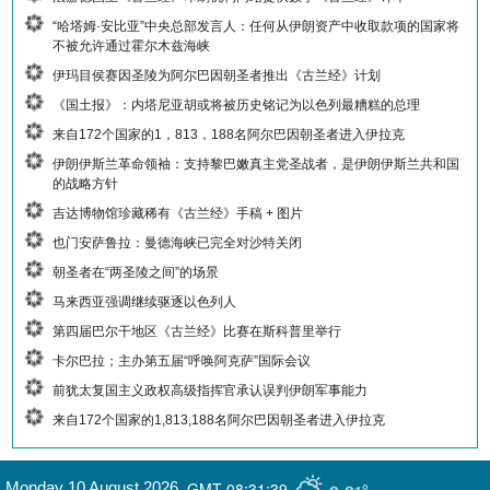
“哈塔姆·安比亚”中央总部发言人：任何从伊朗资产中收取款项的国家将
不被允许通过霍尔木兹海峡
伊玛目侯赛因圣陵为阿尔巴因朝圣者推出《古兰经》计划
《国土报》：内塔尼亚胡或将被历史铭记为以色列最糟糕的总理
来自172个国家的1，813，188名阿尔巴因朝圣者进入伊拉克
伊朗伊斯兰革命领袖：支持黎巴嫩真主党圣战者，是伊朗伊斯兰共和国
的战略方针
吉达博物馆珍藏稀有《古兰经》手稿 + 图片
也门安萨鲁拉：曼德海峡已完全对沙特关闭
朝圣者在“两圣陵之间”的场景
马来西亚强调继续驱逐以色列人
第四届巴尔干地区《古兰经》比赛在斯科普里举行
卡尔巴拉；主办第五届“呼唤阿克萨”国际会议
前犹太复国主义政权高级指挥官承认误判伊朗军事能力
来自172个国家的1,813,188名阿尔巴因朝圣者进入伊拉克
GMT-08:31:39
Monday 10 August 2026
,
9.91°