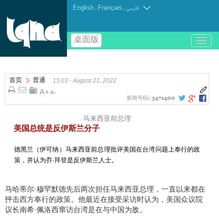
English
.
Français
.
فارسی
桌面版
باز
و
بسته
کردن
首页
普通
منو
15:03 - August 21, 2022
新闻号码:
3471400
马来西亚前总理
美国总统是反伊斯兰分子
德黑兰（伊可纳）马来西亚前总理批评美国在台湾问题上奉行的政
策，并认为乔·拜登是反伊斯兰人士。
马哈蒂尔·穆罕默德先后两次担任马来西亚总理，一直以来都在
抨击西方奉行的政策。他最近在接受采访时认为，美国众议院
议长南希·佩洛西窜访台湾是在与中国为敌。